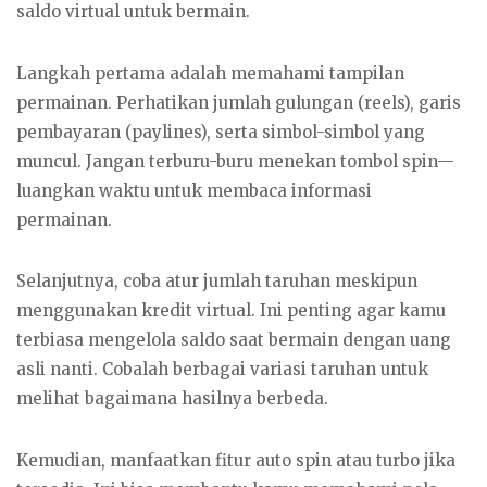
saldo virtual untuk bermain.
Langkah pertama adalah memahami tampilan
permainan. Perhatikan jumlah gulungan (reels), garis
pembayaran (paylines), serta simbol-simbol yang
muncul. Jangan terburu-buru menekan tombol spin—
luangkan waktu untuk membaca informasi
permainan.
Selanjutnya, coba atur jumlah taruhan meskipun
menggunakan kredit virtual. Ini penting agar kamu
terbiasa mengelola saldo saat bermain dengan uang
asli nanti. Cobalah berbagai variasi taruhan untuk
melihat bagaimana hasilnya berbeda.
Kemudian, manfaatkan fitur auto spin atau turbo jika