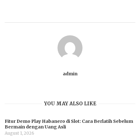
admin
YOU MAY ALSO LIKE
Fitur Demo Play Habanero di Slot: Cara Berlatih Sebelum
Bermain dengan Uang Asli
August 1, 2026