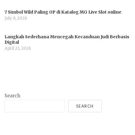
7 Simbol Wild Paling OP di Katalog MG Live Slot online
July 8, 2026
Langkah Sederhana Mencegah Kecanduan Judi Berbasis
Digital
April 21, 2026
Search
SEARCH