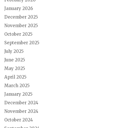
January 2026
December 2025
November 2025
October 2025
September 2025
July 2025
June 2025
May 2025
April 2025
March 2025
January 2025
December 2024
November 2024
October 2024