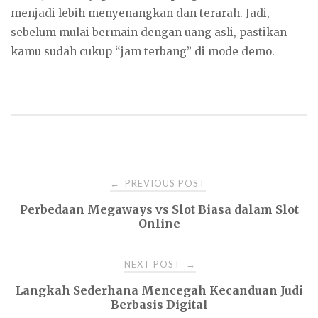
menjadi lebih menyenangkan dan terarah. Jadi,
sebelum mulai bermain dengan uang asli, pastikan
kamu sudah cukup “jam terbang” di mode demo.
Post
PREVIOUS POST
←
Perbedaan Megaways vs Slot Biasa dalam Slot
navigation
Online
NEXT POST
→
Langkah Sederhana Mencegah Kecanduan Judi
Berbasis Digital