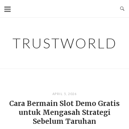
Skip
to
content
TRUSTWORLD
APRIL 5, 2026
Cara Bermain Slot Demo Gratis
untuk Mengasah Strategi
Sebelum Taruhan