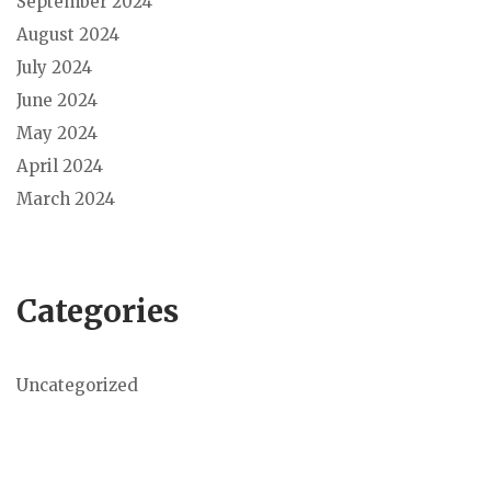
September 2024
August 2024
July 2024
June 2024
May 2024
April 2024
March 2024
Categories
Uncategorized