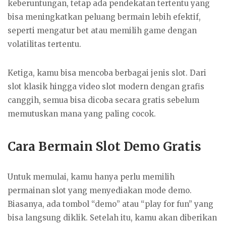
keberuntungan, tetap ada pendekatan tertentu yang
bisa meningkatkan peluang bermain lebih efektif,
seperti mengatur bet atau memilih game dengan
volatilitas tertentu.
Ketiga, kamu bisa mencoba berbagai jenis slot. Dari
slot klasik hingga video slot modern dengan grafis
canggih, semua bisa dicoba secara gratis sebelum
memutuskan mana yang paling cocok.
Cara Bermain Slot Demo Gratis
Untuk memulai, kamu hanya perlu memilih
permainan slot yang menyediakan mode demo.
Biasanya, ada tombol “demo” atau “play for fun” yang
bisa langsung diklik. Setelah itu, kamu akan diberikan