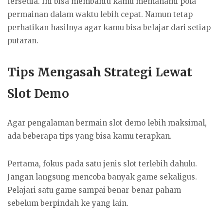
tersedia. Ini bisa membantu kamu memahami pola
permainan dalam waktu lebih cepat. Namun tetap
perhatikan hasilnya agar kamu bisa belajar dari setiap
putaran.
Tips Mengasah Strategi Lewat
Slot Demo
Agar pengalaman bermain slot demo lebih maksimal,
ada beberapa tips yang bisa kamu terapkan.
Pertama, fokus pada satu jenis slot terlebih dahulu.
Jangan langsung mencoba banyak game sekaligus.
Pelajari satu game sampai benar-benar paham
sebelum berpindah ke yang lain.