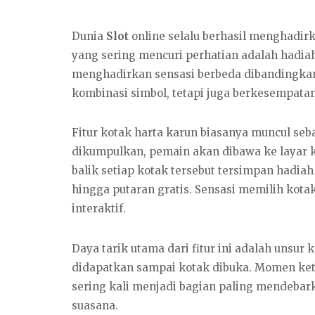
Dunia
Slot
online selalu berhasil menghadir
yang sering mencuri perhatian adalah hadia
menghadirkan sensasi berbeda dibandingkan
kombinasi simbol, tetapi juga berkesempata
Fitur kotak harta karun biasanya muncul seba
dikumpulkan, pemain akan dibawa ke layar k
balik setiap kotak tersebut tersimpan hadia
hingga putaran gratis. Sensasi memilih kota
interaktif.
Daya tarik utama dari fitur ini adalah unsur
didapatkan sampai kotak dibuka. Momen ket
sering kali menjadi bagian paling mendebar
suasana.