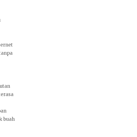
u
ternet
 tanpa
jutan
terasa
pan
ik buah