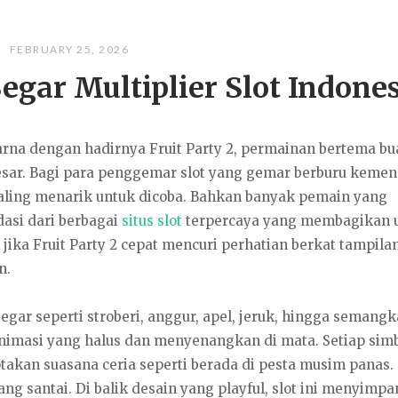
FEBRUARY 25, 2026
Segar Multiplier Slot Indone
arna dengan hadirnya Fruit Party 2, permainan bertema bu
besar. Bagi para penggemar slot yang gemar berburu keme
 paling menarik untuk dicoba. Bahkan banyak pemain yang
asi dari berbagai
situs slot
terpercaya yang membagikan 
jika Fruit Party 2 cepat mencuri perhatian berkat tampila
n.
gar seperti stroberi, anggur, apel, jeruk, hingga semangk
nimasi yang halus dan menyenangkan di mata. Setiap sim
takan suasana ceria seperti berada di pesta musim panas.
g santai. Di balik desain yang playful, slot ini menyimpa