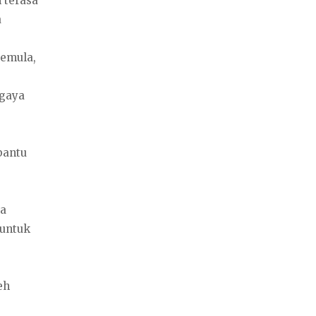
 terasa
a
pemula,
 gaya
bantu
la
 untuk
eh