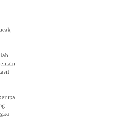
acak,
diah
pemain
asil
 berupa
ang
ngka