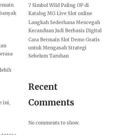
pemain
7 Simbol Wild Paling OP di
 banyak
Katalog MG Live Slot online
Langkah Sederhana Mencegah
Kecanduan Judi Berbasis Digital
Cara Bermain Slot Demo Gratis
kan
untuk Mengasah Strategi
terasa
Sebelum Taruhan
lebih
Recent
Comments
 ini,
No comments to show.