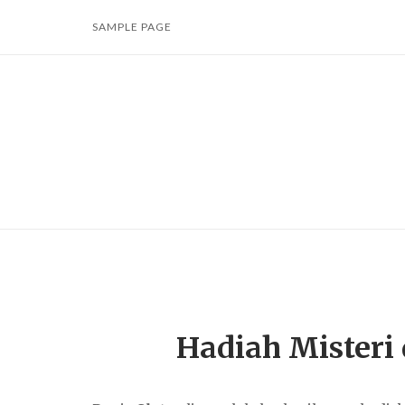
Skip
SAMPLE PAGE
to
content
Hadiah Misteri 