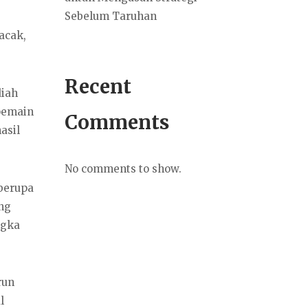
Sebelum Taruhan
acak,
Recent
diah
pemain
Comments
asil
No comments to show.
 berupa
ang
ngka
run
l