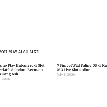
YOU MAY ALSO LIKE
emo Play Habanero di Slot:
7 Simbol Wild Paling OP di K
erlatih Sebelum Bermain
MG Live Slot online
 Uang Asli
July 8, 2026
1, 2026