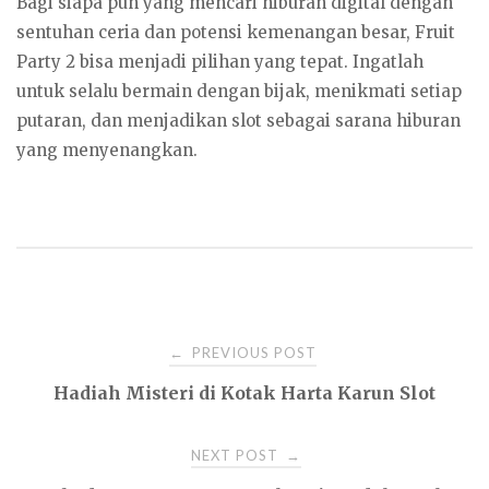
Bagi siapa pun yang mencari hiburan digital dengan
sentuhan ceria dan potensi kemenangan besar, Fruit
Party 2 bisa menjadi pilihan yang tepat. Ingatlah
untuk selalu bermain dengan bijak, menikmati setiap
putaran, dan menjadikan slot sebagai sarana hiburan
yang menyenangkan.
Post
PREVIOUS POST
←
Hadiah Misteri di Kotak Harta Karun Slot
navigation
NEXT POST
→