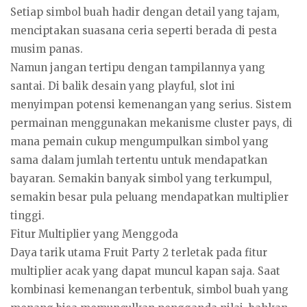
Setiap simbol buah hadir dengan detail yang tajam,
menciptakan suasana ceria seperti berada di pesta
musim panas.
Namun jangan tertipu dengan tampilannya yang
santai. Di balik desain yang playful, slot ini
menyimpan potensi kemenangan yang serius. Sistem
permainan menggunakan mekanisme cluster pays, di
mana pemain cukup mengumpulkan simbol yang
sama dalam jumlah tertentu untuk mendapatkan
bayaran. Semakin banyak simbol yang terkumpul,
semakin besar pula peluang mendapatkan multiplier
tinggi.
Fitur Multiplier yang Menggoda
Daya tarik utama Fruit Party 2 terletak pada fitur
multiplier acak yang dapat muncul kapan saja. Saat
kombinasi kemenangan terbentuk, simbol buah yang