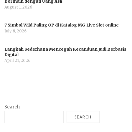
Bermain dengan Uang Asli
August 1, 2026
7 Simbol Wild Paling OP di Katalog MG Live Slot online
July 8, 2026
Langkah Sederhana Mencegah Kecanduan Judi Berbasis
Digital
April 21, 2026
Search
SEARCH