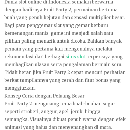
Dunia slot online di Indonesia semakin berwarna
dengan hadirnya Fruit Party 2, permainan bertema
buah yang penuh kejutan dan sensasi multiplier besar.
Bagi para penggemar slot yang gemar berburu
kemenangan manis, game ini menjadi salah satu
pilihan paling menarik untuk dicoba. Bahkan banyak
pemain yang pertama kali mengenalnya melalui
rekomendasi dari berbagai
situs slot
terpercaya yang
membagikan ulasan serta pengalaman bermain seru.
Tidak heran jika Fruit Party 2 cepat mencuri perhatian
berkat tampilannya yang cerah dan fitur bonus yang
menggiurkan.
Konsep Ceria dengan Peluang Besar
Fruit Party 2 mengusung tema buah-buahan segar
seperti stroberi, anggur, apel, jeruk, hingga
semangka. Visualnya dibuat penuh warna dengan efek
animasi yang halus dan menyenangkan di mata.