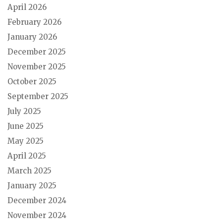
April 2026
February 2026
January 2026
December 2025
November 2025
October 2025
September 2025
July 2025
June 2025
May 2025
April 2025
March 2025
January 2025
December 2024
November 2024