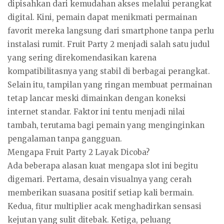
dipisahkan dari kemudahan akses melalui perangkat
digital. Kini, pemain dapat menikmati permainan
favorit mereka langsung dari smartphone tanpa perlu
instalasi rumit. Fruit Party 2 menjadi salah satu judul
yang sering direkomendasikan karena
kompatibilitasnya yang stabil di berbagai perangkat.
Selain itu, tampilan yang ringan membuat permainan
tetap lancar meski dimainkan dengan koneksi
internet standar. Faktor ini tentu menjadi nilai
tambah, terutama bagi pemain yang menginginkan
pengalaman tanpa gangguan.
Mengapa Fruit Party 2 Layak Dicoba?
Ada beberapa alasan kuat mengapa slot ini begitu
digemari. Pertama, desain visualnya yang cerah
memberikan suasana positif setiap kali bermain.
Kedua, fitur multiplier acak menghadirkan sensasi
kejutan yang sulit ditebak. Ketiga, peluang