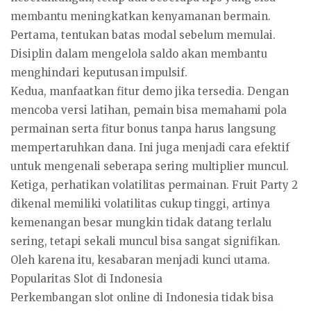
membantu meningkatkan kenyamanan bermain.
Pertama, tentukan batas modal sebelum memulai.
Disiplin dalam mengelola saldo akan membantu
menghindari keputusan impulsif.
Kedua, manfaatkan fitur demo jika tersedia. Dengan
mencoba versi latihan, pemain bisa memahami pola
permainan serta fitur bonus tanpa harus langsung
mempertaruhkan dana. Ini juga menjadi cara efektif
untuk mengenali seberapa sering multiplier muncul.
Ketiga, perhatikan volatilitas permainan. Fruit Party 2
dikenal memiliki volatilitas cukup tinggi, artinya
kemenangan besar mungkin tidak datang terlalu
sering, tetapi sekali muncul bisa sangat signifikan.
Oleh karena itu, kesabaran menjadi kunci utama.
Popularitas Slot di Indonesia
Perkembangan slot online di Indonesia tidak bisa