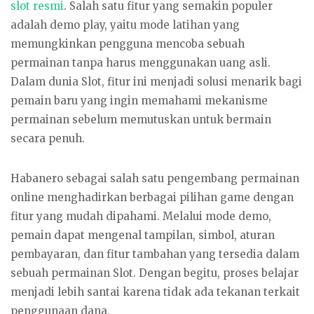
slot resmi
. Salah satu fitur yang semakin populer
adalah demo play, yaitu mode latihan yang
memungkinkan pengguna mencoba sebuah
permainan tanpa harus menggunakan uang asli.
Dalam dunia Slot, fitur ini menjadi solusi menarik bagi
pemain baru yang ingin memahami mekanisme
permainan sebelum memutuskan untuk bermain
secara penuh.
Habanero sebagai salah satu pengembang permainan
online menghadirkan berbagai pilihan game dengan
fitur yang mudah dipahami. Melalui mode demo,
pemain dapat mengenal tampilan, simbol, aturan
pembayaran, dan fitur tambahan yang tersedia dalam
sebuah permainan Slot. Dengan begitu, proses belajar
menjadi lebih santai karena tidak ada tekanan terkait
penggunaan dana.