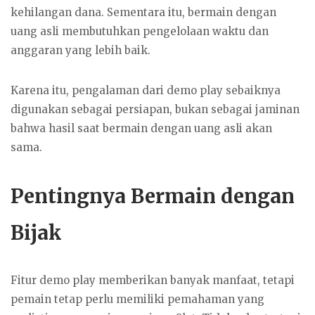
kehilangan dana. Sementara itu, bermain dengan
uang asli membutuhkan pengelolaan waktu dan
anggaran yang lebih baik.
Karena itu, pengalaman dari demo play sebaiknya
digunakan sebagai persiapan, bukan sebagai jaminan
bahwa hasil saat bermain dengan uang asli akan
sama.
Pentingnya Bermain dengan
Bijak
Fitur demo play memberikan banyak manfaat, tetapi
pemain tetap perlu memiliki pemahaman yang