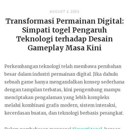
AUGUST 6, 2026
Transformasi Permainan Digital:
Simpati togel Pengaruh
Teknologi terhadap Desain
Gameplay Masa Kini
Perkembangan teknologi telah membawa perubahan
besar dalam industri permainan digital. Jika dahulu
sebuah game hanya mengandalkan konsep sederhana
dengan tampilan terbatas, kini pengembang mampu
menciptakan pengalaman yang lebih kompleks
melalui kombinasi grafis modern, sistem interaksi,
kecerdasan buatan, dan teknologi berbasis perangkat.