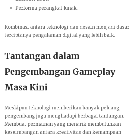
Performa perangkat lunak.
Kombinasi antara teknologi dan desain menjadi dasar
terciptanya pengalaman digital yang lebih baik.
Tantangan dalam
Pengembangan Gameplay
Masa Kini
Meskipun teknologi memberikan banyak peluang,
pengembang juga menghadapi berbagai tantangan.
Membuat permainan yang menarik membutuhkan
keseimbangan antara kreativitas dan kemampuan