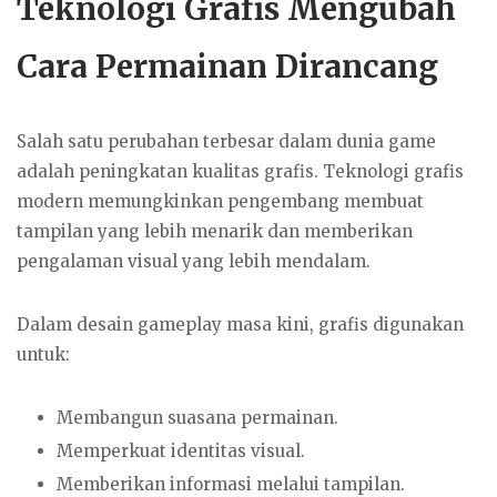
Teknologi Grafis Mengubah
Cara Permainan Dirancang
Salah satu perubahan terbesar dalam dunia game
adalah peningkatan kualitas grafis. Teknologi grafis
modern memungkinkan pengembang membuat
tampilan yang lebih menarik dan memberikan
pengalaman visual yang lebih mendalam.
Dalam desain gameplay masa kini, grafis digunakan
untuk:
Membangun suasana permainan.
Memperkuat identitas visual.
Memberikan informasi melalui tampilan.