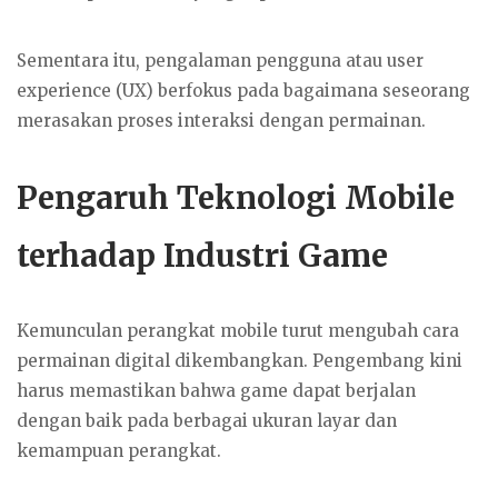
Sementara itu, pengalaman pengguna atau user
experience (UX) berfokus pada bagaimana seseorang
merasakan proses interaksi dengan permainan.
Pengaruh Teknologi Mobile
terhadap Industri Game
Kemunculan perangkat mobile turut mengubah cara
permainan digital dikembangkan. Pengembang kini
harus memastikan bahwa game dapat berjalan
dengan baik pada berbagai ukuran layar dan
kemampuan perangkat.