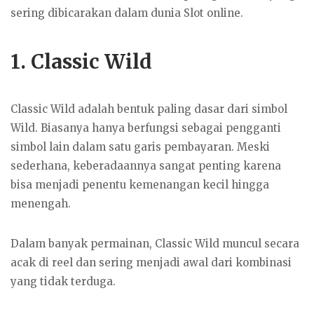
sering dibicarakan dalam dunia Slot online.
1. Classic Wild
Classic Wild adalah bentuk paling dasar dari simbol
Wild. Biasanya hanya berfungsi sebagai pengganti
simbol lain dalam satu garis pembayaran. Meski
sederhana, keberadaannya sangat penting karena
bisa menjadi penentu kemenangan kecil hingga
menengah.
Dalam banyak permainan, Classic Wild muncul secara
acak di reel dan sering menjadi awal dari kombinasi
yang tidak terduga.