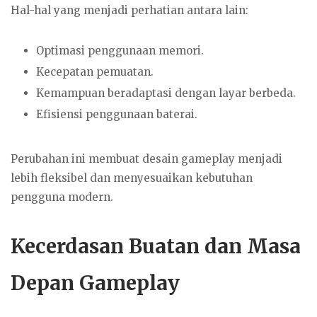
Hal-hal yang menjadi perhatian antara lain:
Optimasi penggunaan memori.
Kecepatan pemuatan.
Kemampuan beradaptasi dengan layar berbeda.
Efisiensi penggunaan baterai.
Perubahan ini membuat desain gameplay menjadi
lebih fleksibel dan menyesuaikan kebutuhan
pengguna modern.
Kecerdasan Buatan dan Masa
Depan Gameplay