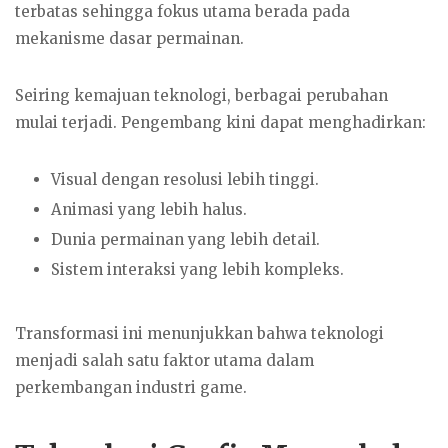
terbatas sehingga fokus utama berada pada
mekanisme dasar permainan.
Seiring kemajuan teknologi, berbagai perubahan
mulai terjadi. Pengembang kini dapat menghadirkan:
Visual dengan resolusi lebih tinggi.
Animasi yang lebih halus.
Dunia permainan yang lebih detail.
Sistem interaksi yang lebih kompleks.
Transformasi ini menunjukkan bahwa teknologi
menjadi salah satu faktor utama dalam
perkembangan industri game.