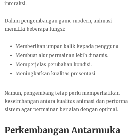
interaksi.
Dalam pengembangan game modern, animasi
memiliki beberapa fungsi:
Memberikan umpan balik kepada pengguna.
Membuat alur permainan lebih dinamis.
Memperjelas perubahan kondisi.
Meningkatkan kualitas presentasi.
Namun, pengembang tetap perlu memperhatikan
keseimbangan antara kualitas animasi dan performa
sistem agar permainan berjalan dengan optimal.
Perkembangan Antarmuka