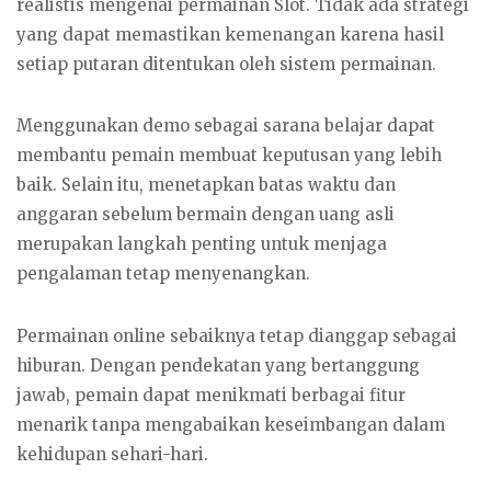
realistis mengenai permainan Slot. Tidak ada strategi
yang dapat memastikan kemenangan karena hasil
setiap putaran ditentukan oleh sistem permainan.
Menggunakan demo sebagai sarana belajar dapat
membantu pemain membuat keputusan yang lebih
baik. Selain itu, menetapkan batas waktu dan
anggaran sebelum bermain dengan uang asli
merupakan langkah penting untuk menjaga
pengalaman tetap menyenangkan.
Permainan online sebaiknya tetap dianggap sebagai
hiburan. Dengan pendekatan yang bertanggung
jawab, pemain dapat menikmati berbagai fitur
menarik tanpa mengabaikan keseimbangan dalam
kehidupan sehari-hari.