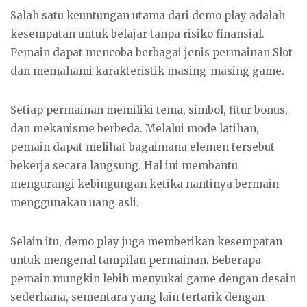
Salah satu keuntungan utama dari demo play adalah
kesempatan untuk belajar tanpa risiko finansial.
Pemain dapat mencoba berbagai jenis permainan Slot
dan memahami karakteristik masing-masing game.
Setiap permainan memiliki tema, simbol, fitur bonus,
dan mekanisme berbeda. Melalui mode latihan,
pemain dapat melihat bagaimana elemen tersebut
bekerja secara langsung. Hal ini membantu
mengurangi kebingungan ketika nantinya bermain
menggunakan uang asli.
Selain itu, demo play juga memberikan kesempatan
untuk mengenal tampilan permainan. Beberapa
pemain mungkin lebih menyukai game dengan desain
sederhana, sementara yang lain tertarik dengan