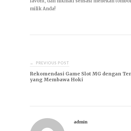
favorit, dan nikmati sensasi menekan tomb
milik Anda!
Post
PREVIOUS POST
←
Rekomendasi Game Slot MG dengan Te
navigation
yang Membawa Hoki
admin