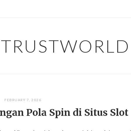
TRUSTWORLD
FEBRUARY 7, 2026
gan Pola Spin di Situs Slot