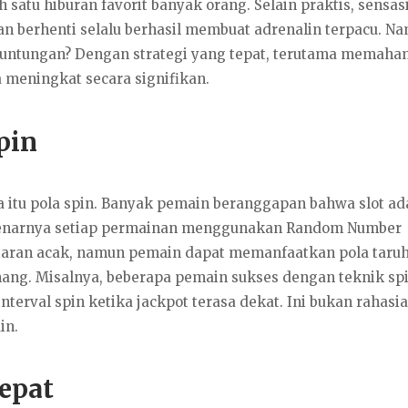
h satu hiburan favorit banyak orang. Selain praktis, sensas
 berhenti selalu berhasil membuat adrenalin terpacu. Na
eruntungan? Dengan strategi yang tepat, terutama memaha
 meningkat secara signifikan.
pin
 itu pola spin. Banyak pemain beranggapan bahwa slot ad
benarnya setiap permainan menggunakan Random Number
taran acak, namun pemain dapat memanfaatkan pola taru
ang. Misalnya, beberapa pemain sukses dengan teknik sp
terval spin ketika jackpot terasa dekat. Ini bukan rahasia
in.
Tepat