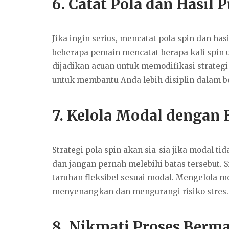
6. Catat Pola dan Hasil 
Jika ingin serius, mencatat pola spin dan h
beberapa pemain mencatat berapa kali spin u
dijadikan acuan untuk memodifikasi strategi 
untuk membantu Anda lebih disiplin dalam 
7. Kelola Modal dengan 
Strategi pola spin akan sia-sia jika modal t
dan jangan pernah melebihi batas tersebut.
taruhan fleksibel sesuai modal. Mengelola 
menyenangkan dan mengurangi risiko stres.
8. Nikmati Proses Berm