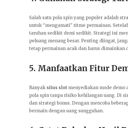
Salah satu pola spin yang populer adalah st
untuk “mengamati” ritme permainan. Setela
taruhan sedikit demi sedikit. Strategi in
peluang menang besar. Penting diingat, jang
tetap permainan acak dan harus dimainkan d
5. Manfaatkan Fitur De
Banyak
situs slot
menyediakan mode demo ata
pola spin tanpa risiko kehilangan uang. Di s
dan strategi bonus. Dengan mencoba beberap
bermain dengan uang sungguhan.