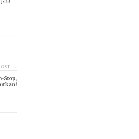
jadi
 POST
→
-Stop,
utkan!