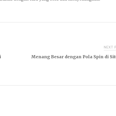
NEXT
i
Menang Besar dengan Pola Spin di Sit