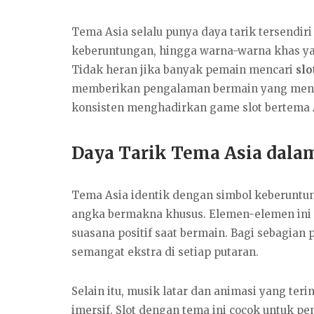
Tema Asia selalu punya daya tarik tersendir
keberuntungan, hingga warna-warna khas yan
Tidak heran jika banyak pemain mencari
slo
memberikan pengalaman bermain yang meny
konsisten menghadirkan game slot bertema 
Daya Tarik Tema Asia dalam
Tema Asia identik dengan simbol keberuntun
angka bermakna khusus. Elemen-elemen ini 
suasana positif saat bermain. Bagi sebagian
semangat ekstra di setiap putaran.
Selain itu, musik latar dan animasi yang ter
imersif. Slot dengan tema ini cocok untuk p