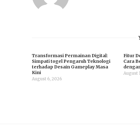
Transformasi Permainan Digital:
Fitur D
Simpati togel Pengaruh Teknologi
Cara B
terhadap Desain Gameplay Masa
dengan
Kini
August 
August 6, 2026