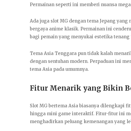
Permainan seperti ini memberi nuansa mega
Ada juga slot MG dengan tema Jepang yang m
bergaya anime klasik. Permainan ini cender
bagi pemain yang menyukai estetika tenang 
Tema Asia Tenggara pun tidak kalah menarik
dengan sentuhan modern. Perpaduan ini men
tema Asia pada umumnya.
Fitur Menarik yang Bikin B
Slot MG bertema Asia biasanya dilengkapi fitu
hingga mini game interaktif. Fitur-fitur ini
menghadirkan peluang kemenangan yang leb