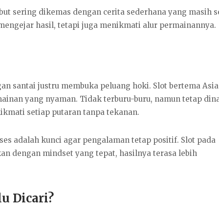
but sering dikemas dengan cerita sederhana yang masih s
mengejar hasil, tetapi juga menikmati alur permainannya.
 santai justru membuka peluang hoki. Slot bertema Asia
inan yang nyaman. Tidak terburu-buru, namun tetap din
ikmati setiap putaran tanpa tekanan.
s adalah kunci agar pengalaman tetap positif. Slot pada
an dengan mindset yang tepat, hasilnya terasa lebih
u Dicari?