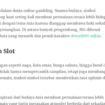
i dalam dunia online gambling. Nuansa budaya, simbol
g kuat sering kali membuat permainan terasa lebih hidup
t
dengan tema Asia karena dianggap membawa hoki sekal
enangkan. Di antara banyak pengembang, MG dikenal
Asia yang menarik dan penuh karakter
dewa1000 online
.
 Slot
gan seperti naga, koin emas, bunga sakura, hingga huruf 
tidak hanya mempercantik tampilan, tetapi juga memban
 pemain, simbol-simbol tersebut memberikan rasa optimis 
inspirasi dari budaya Asia membuat permainan terasa lebih
emain yang ingin merasakan atmosfer berbeda dari sekada