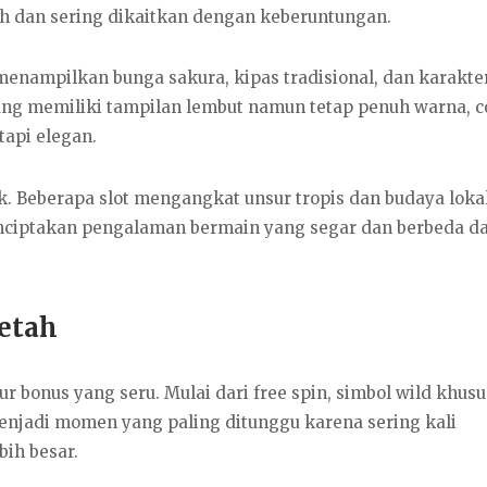
h dan sering dikaitkan dengan keberuntungan.
enampilkan bunga sakura, kipas tradisional, dan karakte
ung memiliki tampilan lembut namun tetap penuh warna, 
tapi elegan.
. Beberapa slot mengangkat unsur tropis dan budaya loka
ciptakan pengalaman bermain yang segar dan berbeda da
etah
r bonus yang seru. Mulai dari free spin, simbol wild khusu
 menjadi momen yang paling ditunggu karena sering kali
ih besar.