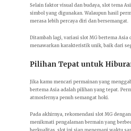
Selain faktor visual dan budaya, slot tema
simbol yang digunakan. Walaupun hasil perm
merasa lebih percaya diri dan bersemangat.
Ditambah lagi, variasi slot MG bertema Asi
menawarkan karakteristik unik, baik dari se
Pilihan Tepat untuk Hibura
Jika kamu mencari permainan yang menggabun
bertema Asia adalah pilihan yang tepat. P
atmosfernya penuh semangat hoki.
Pada akhirnya, rekomendasi slot MG dengan 
menikmati pengalaman bermain yang berbeda
berkualitas, slot ini siap menemani waktu 