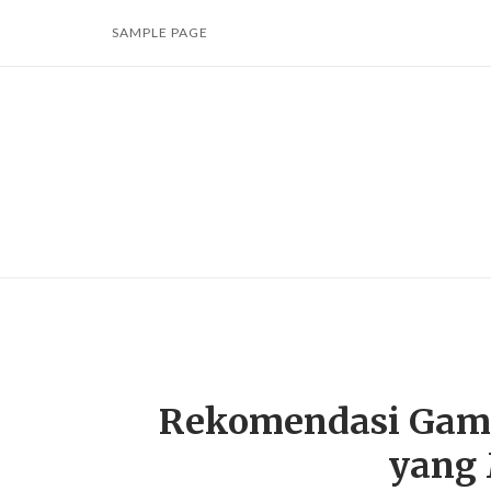
Skip
SAMPLE PAGE
to
content
Rekomendasi Game
yang