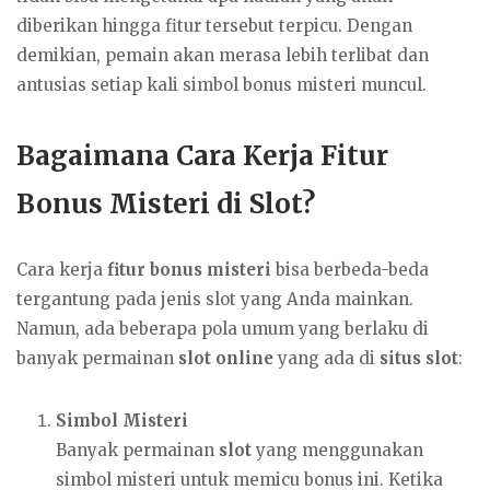
diberikan hingga fitur tersebut terpicu. Dengan
demikian, pemain akan merasa lebih terlibat dan
antusias setiap kali simbol bonus misteri muncul.
Bagaimana Cara Kerja Fitur
Bonus Misteri di Slot?
Cara kerja
fitur bonus misteri
bisa berbeda-beda
tergantung pada jenis slot yang Anda mainkan.
Namun, ada beberapa pola umum yang berlaku di
banyak permainan
slot online
yang ada di
situs slot
:
Simbol Misteri
Banyak permainan
slot
yang menggunakan
simbol misteri untuk memicu bonus ini. Ketika