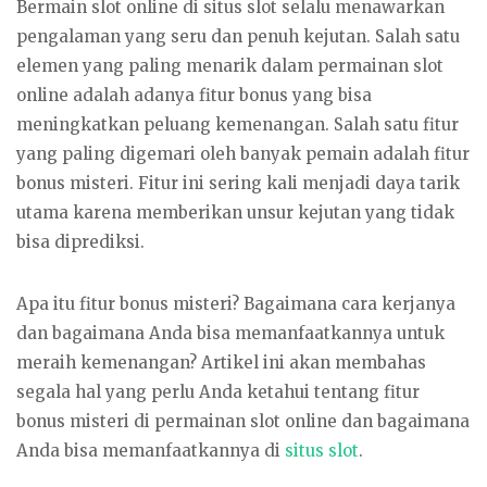
Bermain slot online di situs slot selalu menawarkan
pengalaman yang seru dan penuh kejutan. Salah satu
elemen yang paling menarik dalam permainan slot
online adalah adanya fitur bonus yang bisa
meningkatkan peluang kemenangan. Salah satu fitur
yang paling digemari oleh banyak pemain adalah fitur
bonus misteri. Fitur ini sering kali menjadi daya tarik
utama karena memberikan unsur kejutan yang tidak
bisa diprediksi.
Apa itu fitur bonus misteri? Bagaimana cara kerjanya
dan bagaimana Anda bisa memanfaatkannya untuk
meraih kemenangan? Artikel ini akan membahas
segala hal yang perlu Anda ketahui tentang fitur
bonus misteri di permainan slot online dan bagaimana
Anda bisa memanfaatkannya di
situs slot
.