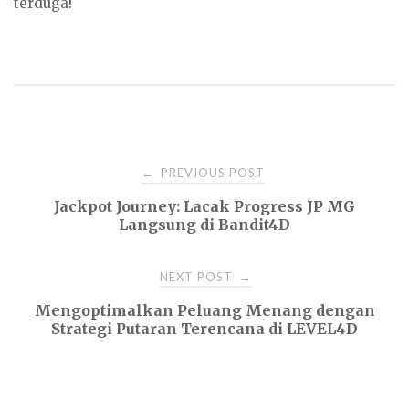
terduga!
Post
PREVIOUS POST
←
Jackpot Journey: Lacak Progress JP MG
navigation
Langsung di Bandit4D
NEXT POST
→
Mengoptimalkan Peluang Menang dengan
Strategi Putaran Terencana di LEVEL4D