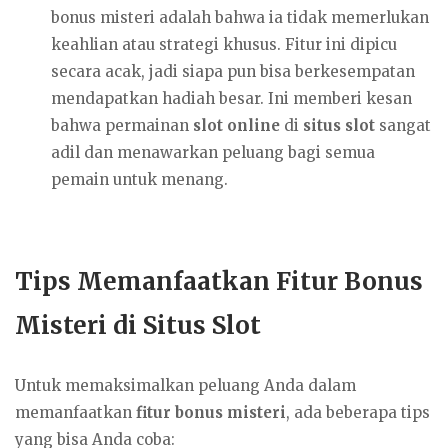
bonus misteri adalah bahwa ia tidak memerlukan
keahlian atau strategi khusus. Fitur ini dipicu
secara acak, jadi siapa pun bisa berkesempatan
mendapatkan hadiah besar. Ini memberi kesan
bahwa permainan
slot online
di
situs slot
sangat
adil dan menawarkan peluang bagi semua
pemain untuk menang.
Tips Memanfaatkan Fitur Bonus
Misteri di Situs Slot
Untuk memaksimalkan peluang Anda dalam
memanfaatkan
fitur bonus misteri
, ada beberapa tips
yang bisa Anda coba: