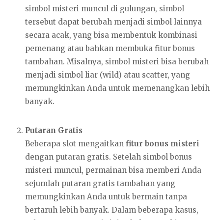
simbol misteri muncul di gulungan, simbol
tersebut dapat berubah menjadi simbol lainnya
secara acak, yang bisa membentuk kombinasi
pemenang atau bahkan membuka fitur bonus
tambahan. Misalnya, simbol misteri bisa berubah
menjadi simbol liar (wild) atau scatter, yang
memungkinkan Anda untuk memenangkan lebih
banyak.
Putaran Gratis
Beberapa slot mengaitkan
fitur bonus misteri
dengan putaran gratis. Setelah simbol bonus
misteri muncul, permainan bisa memberi Anda
sejumlah putaran gratis tambahan yang
memungkinkan Anda untuk bermain tanpa
bertaruh lebih banyak. Dalam beberapa kasus,