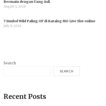
Bermain dengan Uang Asli
August 1, 2026
7 Simbol Wild Paling OP di Katalog MG Live Slot online
July 8, 2026
Search
SEARCH
Recent Posts