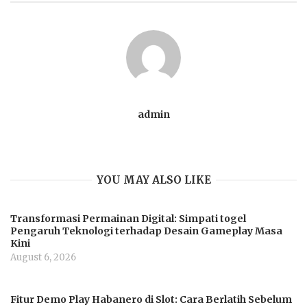
admin
YOU MAY ALSO LIKE
Transformasi Permainan Digital: Simpati togel
Pengaruh Teknologi terhadap Desain Gameplay Masa
Kini
August 6, 2026
Fitur Demo Play Habanero di Slot: Cara Berlatih Sebelum