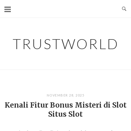
Skip
to
content
TRUSTWORLD
NOVEMBER 28, 2025
Kenali Fitur Bonus Misteri di Slot
Situs Slot