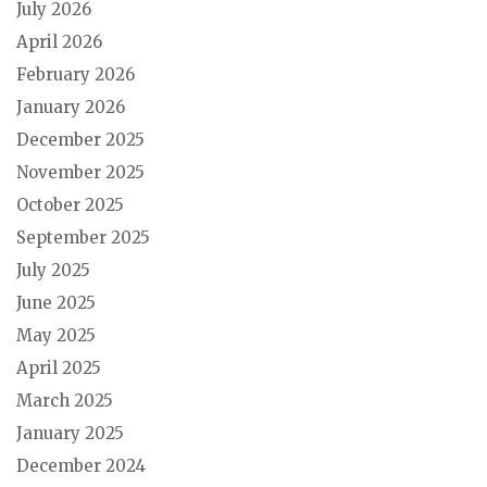
July 2026
April 2026
February 2026
January 2026
December 2025
November 2025
October 2025
September 2025
July 2025
June 2025
May 2025
April 2025
March 2025
January 2025
December 2024