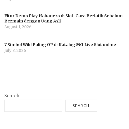
Fitur Demo Play Habanero di Slot: Cara Berlatih Sebelum
Bermain dengan Uang Asli
August 1, 2026
7 Simbol Wild Paling OP di Katalog MG Live Slot online
July 8, 2026
Search
SEARCH