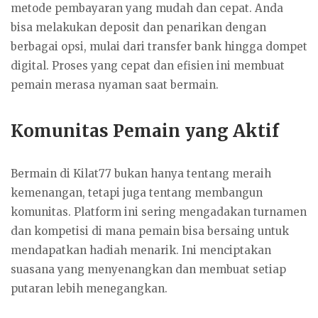
metode pembayaran yang mudah dan cepat. Anda
bisa melakukan deposit dan penarikan dengan
berbagai opsi, mulai dari transfer bank hingga dompet
digital. Proses yang cepat dan efisien ini membuat
pemain merasa nyaman saat bermain.
Komunitas Pemain yang Aktif
Bermain di Kilat77 bukan hanya tentang meraih
kemenangan, tetapi juga tentang membangun
komunitas. Platform ini sering mengadakan turnamen
dan kompetisi di mana pemain bisa bersaing untuk
mendapatkan hadiah menarik. Ini menciptakan
suasana yang menyenangkan dan membuat setiap
putaran lebih menegangkan.