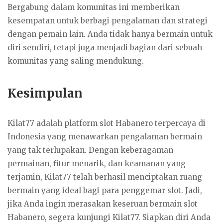
Bergabung dalam komunitas ini memberikan
kesempatan untuk berbagi pengalaman dan strategi
dengan pemain lain. Anda tidak hanya bermain untuk
diri sendiri, tetapi juga menjadi bagian dari sebuah
komunitas yang saling mendukung.
Kesimpulan
Kilat77 adalah platform slot Habanero terpercaya di
Indonesia yang menawarkan pengalaman bermain
yang tak terlupakan. Dengan keberagaman
permainan, fitur menarik, dan keamanan yang
terjamin, Kilat77 telah berhasil menciptakan ruang
bermain yang ideal bagi para penggemar slot. Jadi,
jika Anda ingin merasakan keseruan bermain slot
Habanero, segera kunjungi Kilat77. Siapkan diri Anda