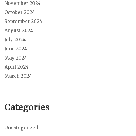
November 2024
October 2024
September 2024
August 2024
July 2024
June 2024
May 2024
April 2024
March 2024
Categories
Uncategorized