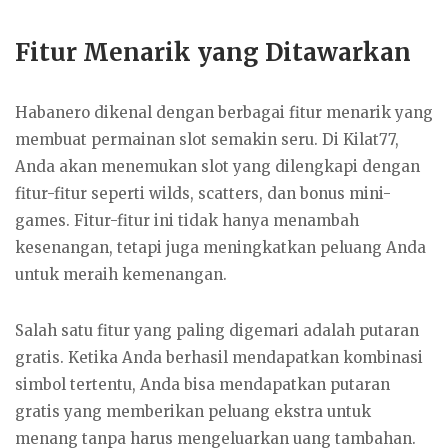
Fitur Menarik yang Ditawarkan
Habanero dikenal dengan berbagai fitur menarik yang
membuat permainan slot semakin seru. Di Kilat77,
Anda akan menemukan slot yang dilengkapi dengan
fitur-fitur seperti wilds, scatters, dan bonus mini-
games. Fitur-fitur ini tidak hanya menambah
kesenangan, tetapi juga meningkatkan peluang Anda
untuk meraih kemenangan.
Salah satu fitur yang paling digemari adalah putaran
gratis. Ketika Anda berhasil mendapatkan kombinasi
simbol tertentu, Anda bisa mendapatkan putaran
gratis yang memberikan peluang ekstra untuk
menang tanpa harus mengeluarkan uang tambahan.