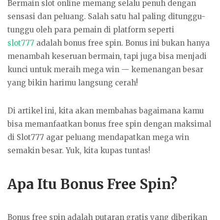
Bermain slot online memang selalu penuh dengan
sensasi dan peluang. Salah satu hal paling ditunggu-
tunggu oleh para pemain di platform seperti
slot777
adalah bonus free spin. Bonus ini bukan hanya
menambah keseruan bermain, tapi juga bisa menjadi
kunci untuk meraih mega win — kemenangan besar
yang bikin harimu langsung cerah!
Di artikel ini, kita akan membahas bagaimana kamu
bisa memanfaatkan bonus free spin dengan maksimal
di Slot777 agar peluang mendapatkan mega win
semakin besar. Yuk, kita kupas tuntas!
Apa Itu Bonus Free Spin?
Bonus free spin adalah putaran gratis yang diberikan