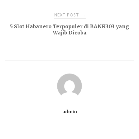
NEXT POST
→
5 Slot Habanero Terpopuler di BANK303 yang
Wajib Dicoba
admin