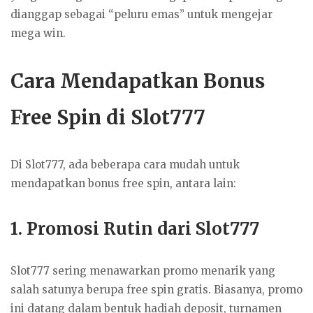
dianggap sebagai “peluru emas” untuk mengejar
mega win.
Cara Mendapatkan Bonus
Free Spin di Slot777
Di Slot777, ada beberapa cara mudah untuk
mendapatkan bonus free spin, antara lain:
1. Promosi Rutin dari Slot777
Slot777 sering menawarkan promo menarik yang
salah satunya berupa free spin gratis. Biasanya, promo
ini datang dalam bentuk hadiah deposit, turnamen