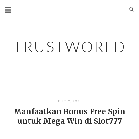
Skip
to
content
TRUSTWORLD
JULY 2, 2025
Manfaatkan Bonus Free Spin
untuk Mega Win di Slot777