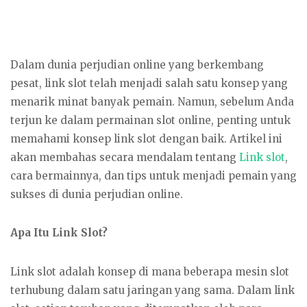
Dalam dunia perjudian online yang berkembang
pesat, link slot telah menjadi salah satu konsep yang
menarik minat banyak pemain. Namun, sebelum Anda
terjun ke dalam permainan slot online, penting untuk
memahami konsep link slot dengan baik. Artikel ini
akan membahas secara mendalam tentang
Link slot
,
cara bermainnya, dan tips untuk menjadi pemain yang
sukses di dunia perjudian online.
Apa Itu Link Slot?
Link slot adalah konsep di mana beberapa mesin slot
terhubung dalam satu jaringan yang sama. Dalam link