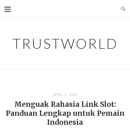
Skip
to
content
TRUSTWORLD
APRIL 5, 2024
Menguak Rahasia Link Slot:
Panduan Lengkap untuk Pemain
Indonesia