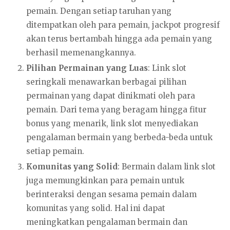
pemain. Dengan setiap taruhan yang
ditempatkan oleh para pemain, jackpot progresif
akan terus bertambah hingga ada pemain yang
berhasil memenangkannya.
Pilihan Permainan yang Luas
: Link slot
seringkali menawarkan berbagai pilihan
permainan yang dapat dinikmati oleh para
pemain. Dari tema yang beragam hingga fitur
bonus yang menarik, link slot menyediakan
pengalaman bermain yang berbeda-beda untuk
setiap pemain.
Komunitas yang Solid
: Bermain dalam link slot
juga memungkinkan para pemain untuk
berinteraksi dengan sesama pemain dalam
komunitas yang solid. Hal ini dapat
meningkatkan pengalaman bermain dan