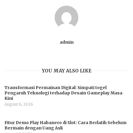
admin
YOU MAY ALSO LIKE
Transformasi Permainan Digital: Simpati togel
Pengaruh Teknologi terhadap Desain Gameplay Masa
Kini
August 6, 2026
Fitur Demo Play Habanero di Slot: Cara Berlatih Sebelum
Bermain dengan Uang Asli