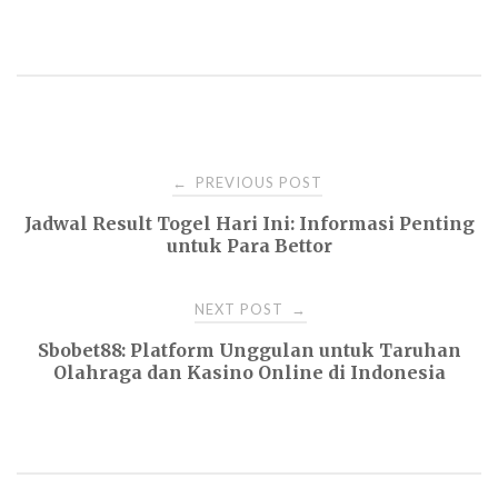
Post
PREVIOUS POST
←
Jadwal Result Togel Hari Ini: Informasi Penting
navigation
untuk Para Bettor
NEXT POST
→
Sbobet88: Platform Unggulan untuk Taruhan
Olahraga dan Kasino Online di Indonesia