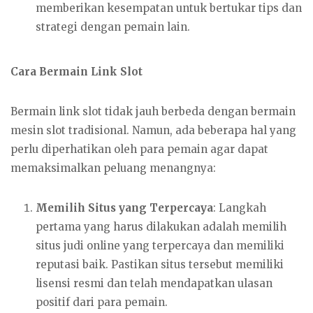
memberikan kesempatan untuk bertukar tips dan
strategi dengan pemain lain.
Cara Bermain Link Slot
Bermain link slot tidak jauh berbeda dengan bermain
mesin slot tradisional. Namun, ada beberapa hal yang
perlu diperhatikan oleh para pemain agar dapat
memaksimalkan peluang menangnya:
Memilih Situs yang Terpercaya
: Langkah
pertama yang harus dilakukan adalah memilih
situs judi online yang terpercaya dan memiliki
reputasi baik. Pastikan situs tersebut memiliki
lisensi resmi dan telah mendapatkan ulasan
positif dari para pemain.