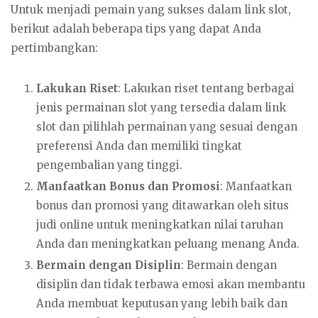
Untuk menjadi pemain yang sukses dalam link slot,
berikut adalah beberapa tips yang dapat Anda
pertimbangkan:
Lakukan Riset
: Lakukan riset tentang berbagai
jenis permainan slot yang tersedia dalam link
slot dan pilihlah permainan yang sesuai dengan
preferensi Anda dan memiliki tingkat
pengembalian yang tinggi.
Manfaatkan Bonus dan Promosi
: Manfaatkan
bonus dan promosi yang ditawarkan oleh situs
judi online untuk meningkatkan nilai taruhan
Anda dan meningkatkan peluang menang Anda.
Bermain dengan Disiplin
: Bermain dengan
disiplin dan tidak terbawa emosi akan membantu
Anda membuat keputusan yang lebih baik dan