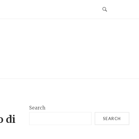
Search
 di
SEARCH