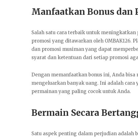
Manfaatkan Bonus dan 
Salah satu cara terbaik untuk meningkatka
promosi yang ditawarkan oleh OMBAK126. Pla
dan promosi musiman yang dapat memperbes
syarat dan ketentuan dari setiap promosi a
Dengan memanfaatkan bonus ini, Anda bisa 
mengeluarkan banyak uang. Ini adalah cara
permainan yang paling cocok untuk Anda.
Bermain Secara Bertang
Satu aspek penting dalam perjudian adalah 