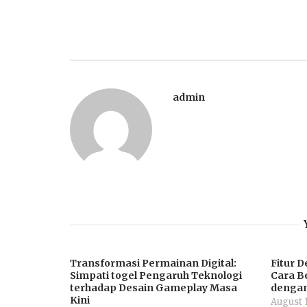
admin
Transformasi Permainan Digital:
Fitur D
Simpati togel Pengaruh Teknologi
Cara B
terhadap Desain Gameplay Masa
dengan
Kini
August 