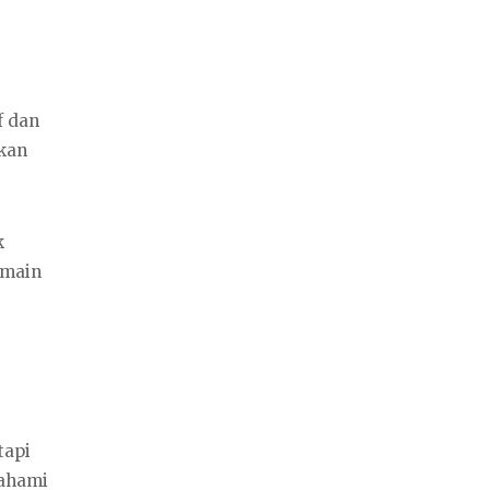
f dan
kan
k
rmain
tapi
mahami