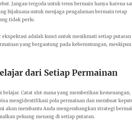
ebut. Jangan tergoda untuk terus bermain hanya karena sa
yang bijaksana untuk menjaga pengalaman bermain tetap
g tidak perlu.
ekspektasi adalah kunci untuk menikmati setiap putaran
permainan yang bergantung pada keberuntungan, meskipun
lajar dari Setiap Permainan
k belajar. Catat slot mana yang memberikan kemenangan, 
a bisa mengidentifikasi pola permainan dan membuat kepu
n ini akan membantu Anda mengembangkan strategi berma
malkan peluang menang di setiap putaran.