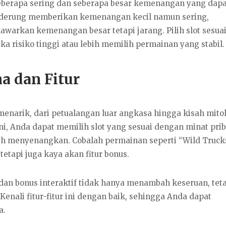
seberapa sering dan seberapa besar kemenangan yang dapa
cenderung memberikan kemenangan kecil namun sering,
nawarkan kemenangan besar tetapi jarang. Pilih slot sesua
risiko tinggi atau lebih memilih permainan yang stabil.
a dan Fitur
arik, dari petualangan luar angkasa hingga kisah mitol
 Anda dapat memilih slot yang sesuai dengan minat prib
h menyenangkan. Cobalah permainan seperti “Wild Trucks
etapi juga kaya akan fitur bonus.
ar, dan bonus interaktif tidak hanya menambah keseruan, tet
nali fitur-fitur ini dengan baik, sehingga Anda dapat
a.