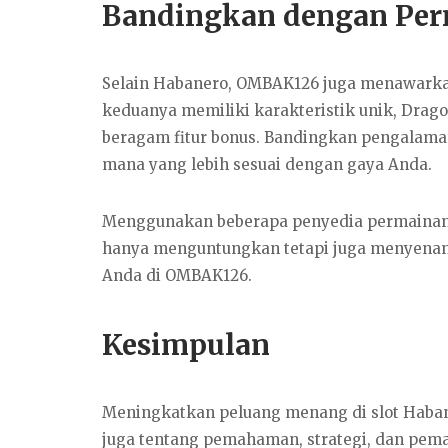
Bandingkan dengan Per
Selain Habanero, OMBAK126 juga menawarkan 
keduanya memiliki karakteristik unik, Dragoo
beragam fitur bonus. Bandingkan pengalam
mana yang lebih sesuai dengan gaya Anda.
Menggunakan beberapa penyedia permainan
hanya menguntungkan tetapi juga menyenan
Anda di OMBAK126.
Kesimpulan
Meningkatkan peluang menang di slot Haban
juga tentang pemahaman, strategi, dan pema