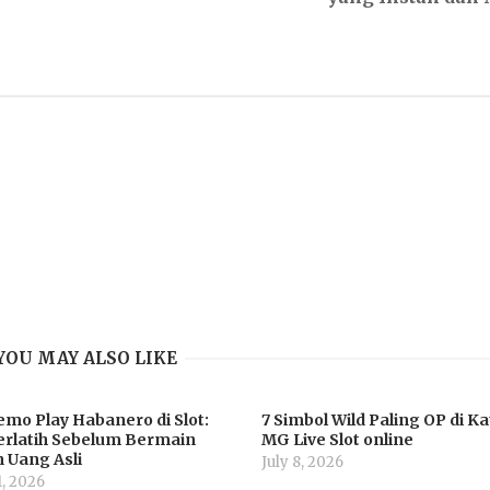
YOU MAY ALSO LIKE
emo Play Habanero di Slot:
7 Simbol Wild Paling OP di K
erlatih Sebelum Bermain
MG Live Slot online
 Uang Asli
July 8, 2026
1, 2026