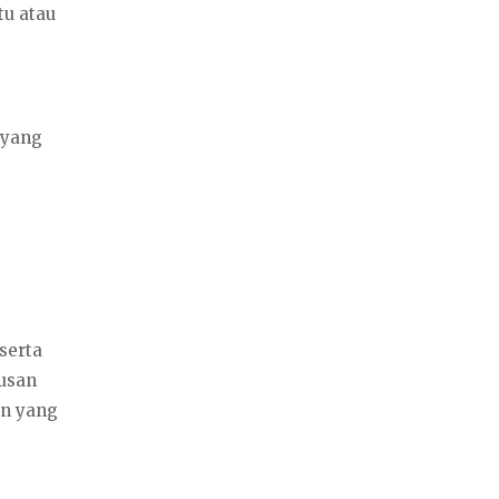
tu atau
 yang
serta
tusan
in yang