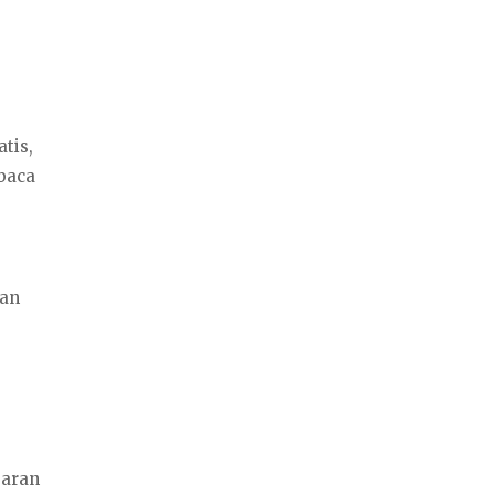
tis,
baca
kan
garan