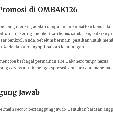
Promosi di OMBAK126
n peluang menang adalah dengan memanfaatkan bonus dan
tform ini sering memberikan bonus sambutan, putaran gra
ar bankroll Anda. Sebelum bermain, pastikan untuk mem
gar Anda dapat mengoptimalkan keuntungan.
mencoba berbagai permainan slot Habanero tanpa harus
 yang cerdas untuk mengeksplorasi slot baru dan menemu
gung Jawab
bermain secara bertanggung jawab. Tentukan batasan ang