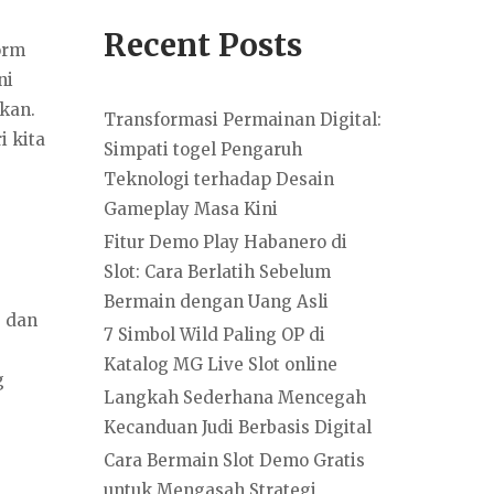
Recent Posts
orm
ni
kan.
Transformasi Permainan Digital:
 kita
Simpati togel Pengaruh
Teknologi terhadap Desain
Gameplay Masa Kini
Fitur Demo Play Habanero di
Slot: Cara Berlatih Sebelum
Bermain dengan Uang Asli
) dan
7 Simbol Wild Paling OP di
Katalog MG Live Slot online
g
Langkah Sederhana Mencegah
Kecanduan Judi Berbasis Digital
Cara Bermain Slot Demo Gratis
untuk Mengasah Strategi