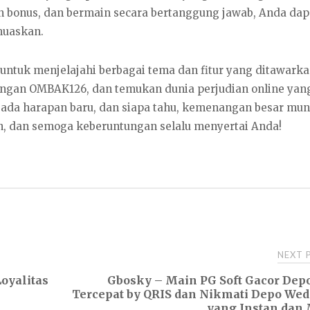
n bonus, dan bermain secara bertanggung jawab, Anda dap
muaskan.
untuk menjelajahi berbagai tema dan fitur yang ditawarka
ngan OMBAK126, dan temukan dunia perjudian online yan
, ada harapan baru, dan siapa tahu, kemenangan besar mu
n, dan semoga keberuntungan selalu menyertai Anda!
NEXT
oyalitas
Gbosky – Main PG Soft Gacor Dep
Tercepat by QRIS dan Nikmati Depo Wed
yang Instan dan