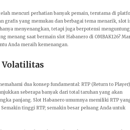
 telah mencuri perhatian banyak pemain, terutama di platf
an grafis yang memukau dan berbagai tema menarik, slot i
anya menyenangkan, tetapi juga berpotensi menguntung
g menang saat bermain slot Habanero di OMBAK126? Mari
antu Anda meraih kemenangan.
Volatilitas
 memahami dua konsep fundamental: RTP (Return to Player
unjukkan seberapa banyak dari total taruhan yang akan
angka panjang. Slot Habanero umumnya memiliki RTP yan
. Semakin tinggi RTP, semakin besar peluang Anda untuk