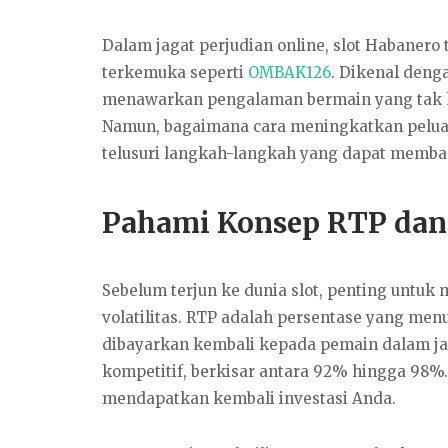
Dalam jagat perjudian online, slot Habanero
terkemuka seperti
OMBAK126
. Dikenal deng
menawarkan pengalaman bermain yang tak h
Namun, bagaimana cara meningkatkan peluan
telusuri langkah-langkah yang dapat memb
Pahami Konsep RTP dan 
Sebelum terjun ke dunia slot, penting untuk
volatilitas. RTP adalah persentase yang men
dibayarkan kembali kepada pemain dalam j
kompetitif, berkisar antara 92% hingga 98%
mendapatkan kembali investasi Anda.