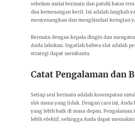
sebelum mulai bermain dan patuhi batas ters
dua kemenangan kecil. Ini adalah langkah 
menyenangkan dan menghindari kerugian yan
Bermain dengan kepala dingin dan mengatur 
Anda lakukan. Ingatlah bahwa slot adalah 
strategi dapat membantu.
Catat Pengalaman dan Be
Setiap sesi bermain adalah kesempatan untu
slot mana yang tidak. Dengan cara ini, And
yang lebih baik di masa depan. Pengalama
lebih efektif, sehingga Anda dapat memaksi