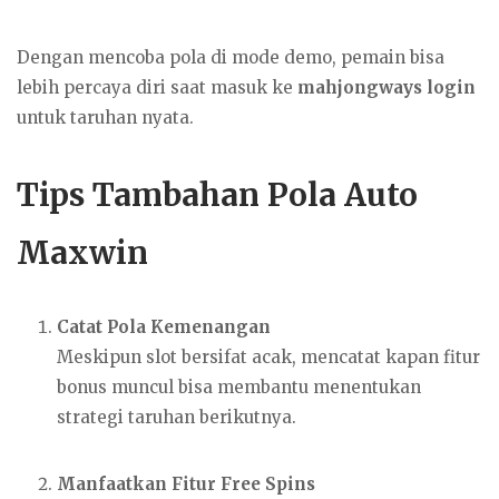
Dengan mencoba pola di mode demo, pemain bisa
lebih percaya diri saat masuk ke
mahjongways login
untuk taruhan nyata.
Tips Tambahan Pola Auto
Maxwin
Catat Pola Kemenangan
Meskipun slot bersifat acak, mencatat kapan fitur
bonus muncul bisa membantu menentukan
strategi taruhan berikutnya.
Manfaatkan Fitur Free Spins