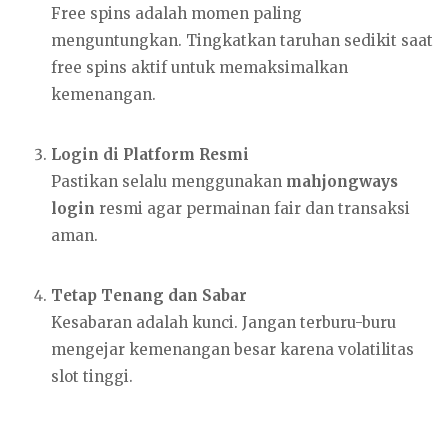
Free spins adalah momen paling
menguntungkan. Tingkatkan taruhan sedikit saat
free spins aktif untuk memaksimalkan
kemenangan.
Login di Platform Resmi
Pastikan selalu menggunakan
mahjongways
login
resmi agar permainan fair dan transaksi
aman.
Tetap Tenang dan Sabar
Kesabaran adalah kunci. Jangan terburu-buru
mengejar kemenangan besar karena volatilitas
slot tinggi.