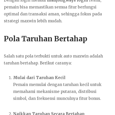
Dengan login melalui
mahjongways login
resmi,
pemain bisa memastikan semua fitur berfungsi
optimal dan transaksi aman, sehingga fokus pada
strategi maxwin lebih mudah.
Pola Taruhan Bertahap
Salah satu pola terbukti untuk auto maxwin adalah
taruhan bertahap. Berikut caranya:
Mulai dari Taruhan Kecil
Pemain memulai dengan taruhan kecil untuk
memahami mekanisme putaran, distribusi
simbol, dan frekuensi munculnya fitur bonus.
Naikkan Taruhan Secara Bertahap