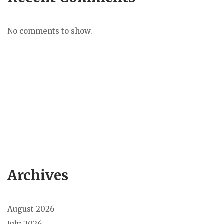
No comments to show.
Archives
August 2026