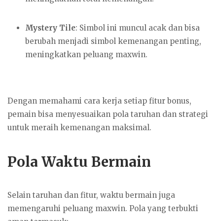
Mystery Tile
: Simbol ini muncul acak dan bisa
berubah menjadi simbol kemenangan penting,
meningkatkan peluang maxwin.
Dengan memahami cara kerja setiap fitur bonus,
pemain bisa menyesuaikan pola taruhan dan strategi
untuk meraih kemenangan maksimal.
Pola Waktu Bermain
Selain taruhan dan fitur, waktu bermain juga
memengaruhi peluang maxwin. Pola yang terbukti