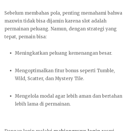
Sebelum membahas pola, penting memahami bahwa
maxwin tidak bisa dijamin karena slot adalah
permainan peluang. Namun, dengan strategi yang
tepat, pemain bisa:
Meningkatkan peluang kemenangan besar.
Mengoptimalkan fitur bonus seperti Tumble,
Wild, Scatter, dan Mystery Tile.
Mengelola modal agar lebih aman dan bertahan
lebih lama di permainan.