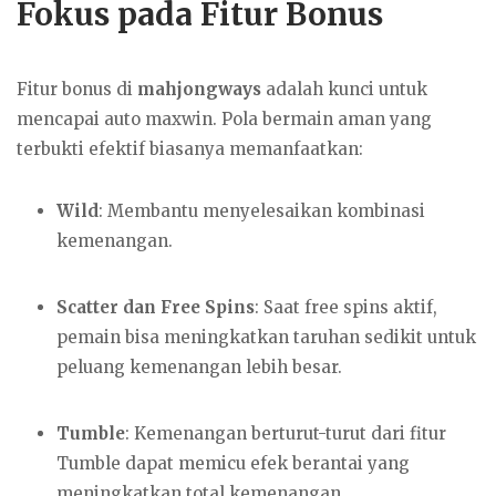
Fokus pada Fitur Bonus
Fitur bonus di
mahjongways
adalah kunci untuk
mencapai auto maxwin. Pola bermain aman yang
terbukti efektif biasanya memanfaatkan:
Wild
: Membantu menyelesaikan kombinasi
kemenangan.
Scatter dan Free Spins
: Saat free spins aktif,
pemain bisa meningkatkan taruhan sedikit untuk
peluang kemenangan lebih besar.
Tumble
: Kemenangan berturut-turut dari fitur
Tumble dapat memicu efek berantai yang
meningkatkan total kemenangan.