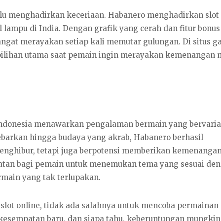
alu menghadirkan keceriaan. Habanero menghadirkan slot 
al lampu di India. Dengan grafik yang cerah dan fitur bonu
at merayakan setiap kali memutar gulungan. Di situs ga
adi pilihan utama saat pemain ingin merayakan kemenangan
Indonesia menawarkan pengalaman bermain yang bervaria
barkan hingga budaya yang akrab, Habanero berhasil
nghibur, tetapi juga berpotensi memberikan kemenangan
mpatan bagi pemain untuk menemukan tema yang sesuai de
main yang tak terlupakan.
 slot online, tidak ada salahnya untuk mencoba permainan 
kesempatan baru, dan siapa tahu, keberuntungan mungkin