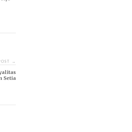
 POST
→
alitas
 Setia