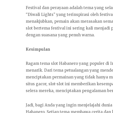
Festival dan perayaan adalah tema yang sel
“Diwali Lights” yang terinspirasi oleh festiv
menakjubkan, pemain akan merasakan semang
slot bertema festival ini sering kali menj
dengan suasana yang penuh warna.
Kesimpulan
Ragam tema slot Habanero yang populer di 
menarik. Dari tema petualangan yang mende
menciptakan permainan yang tidak hanya me
situs gacor, slot-slot ini memberikan kese
selera mereka, menciptakan pengalaman ber
Jadi, bagi Anda yang ingin menjelajahi dunia
Habanero. Setiap tema membawa cerita dan 