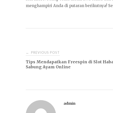
menghampiri Anda di putaran berikutnya! Se
Post
PREVIOUS POST
←
Tips Mendapatkan Freespin di Slot Haba
navigation
Sabung Ayam Online
admin