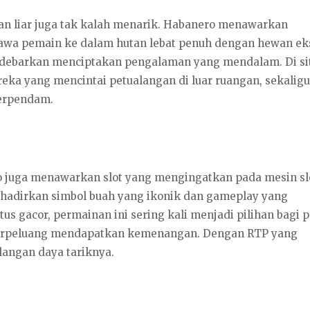
pan liar juga tak kalah menarik. Habanero menawarkan
awa pemain ke dalam hutan lebat penuh dengan hewan eks
ndebarkan menciptakan pengalaman yang mendalam. Di si
reka yang mencintai petualangan di luar ruangan, sekalig
terpendam.
 juga menawarkan slot yang mengingatkan pada mesin sl
enghadirkan simbol buah yang ikonik dan gameplay yang
us gacor, permainan ini sering kali menjadi pilihan bagi 
 berpeluang mendapatkan kemenangan. Dengan RTP yang
ilangan daya tariknya.