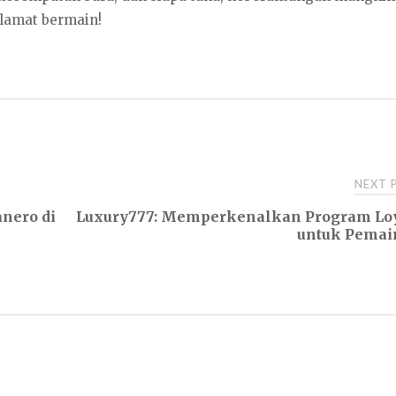
lamat bermain!
NEXT
nero di
Luxury777: Memperkenalkan Program Loy
untuk Pemain