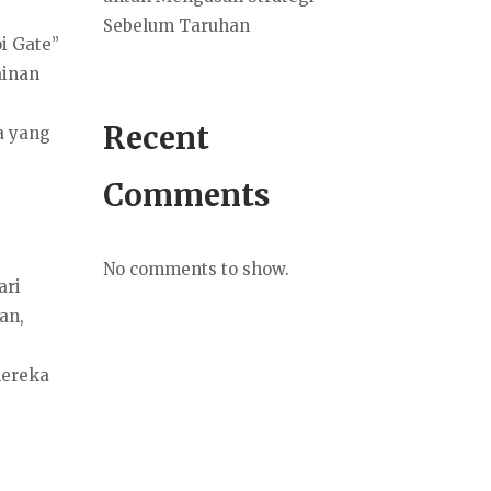
Sebelum Taruhan
i Gate”
ainan
Recent
a yang
Comments
No comments to show.
ari
an,
mereka