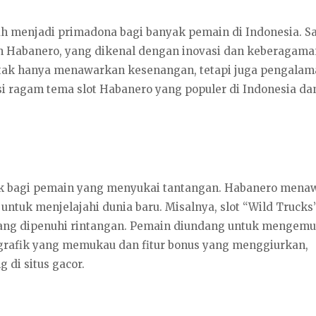
elah menjadi primadona bagi banyak pemain di Indonesia. S
ah Habanero, yang dikenal dengan inovasi dan keberagam
o tak hanya menawarkan kesenangan, tetapi juga pengala
i ragam tema slot Habanero yang populer di Indonesia da
rik bagi pemain yang menyukai tantangan. Habanero mena
tuk menjelajahi dunia baru. Misalnya, slot “Wild Trucks
 yang dipenuhi rintangan. Pemain diundang untuk mengem
rafik yang memukau dan fitur bonus yang menggiurkan,
 di situs gacor.