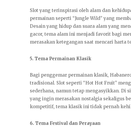
Slot yang terinspirasi oleh alam dan kehidu
permainan seperti “Jungle Wild” yang memb
Desain yang hidup dan suara alam yang me
gacor, tema alam ini menjadi favorit bagi me
merasakan ketegangan saat mencari harta 
5. Tema Permainan Klasik
Bagi penggemar permainan klasik, Habanero
tradisional. Slot seperti “Hot Hot Fruit” m
sederhana, namun tetap mengasyikkan. Di sit
yang ingin merasakan nostalgia sekaligus
kompetitif, tema klasik ini tidak pernah keh
6. Tema Festival dan Perayaan