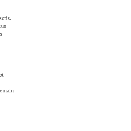
otis.
tus
us
ot
pemain