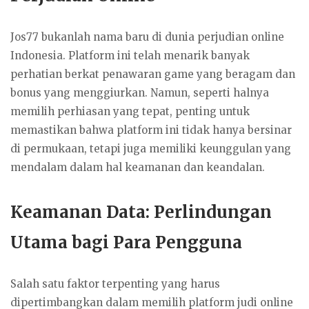
Jos77 bukanlah nama baru di dunia perjudian online
Indonesia. Platform ini telah menarik banyak
perhatian berkat penawaran game yang beragam dan
bonus yang menggiurkan. Namun, seperti halnya
memilih perhiasan yang tepat, penting untuk
memastikan bahwa platform ini tidak hanya bersinar
di permukaan, tetapi juga memiliki keunggulan yang
mendalam dalam hal keamanan dan keandalan.
Keamanan Data: Perlindungan
Utama bagi Para Pengguna
Salah satu faktor terpenting yang harus
dipertimbangkan dalam memilih platform judi online