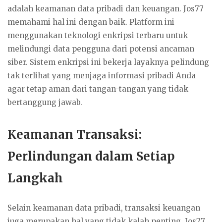
adalah keamanan data pribadi dan keuangan. Jos77
memahami hal ini dengan baik. Platform ini
menggunakan teknologi enkripsi terbaru untuk
melindungi data pengguna dari potensi ancaman
siber. Sistem enkripsi ini bekerja layaknya pelindung
tak terlihat yang menjaga informasi pribadi Anda
agar tetap aman dari tangan-tangan yang tidak
bertanggung jawab.
Keamanan Transaksi:
Perlindungan dalam Setiap
Langkah
Selain keamanan data pribadi, transaksi keuangan
juga merupakan hal yang tidak kalah penting. Jos77