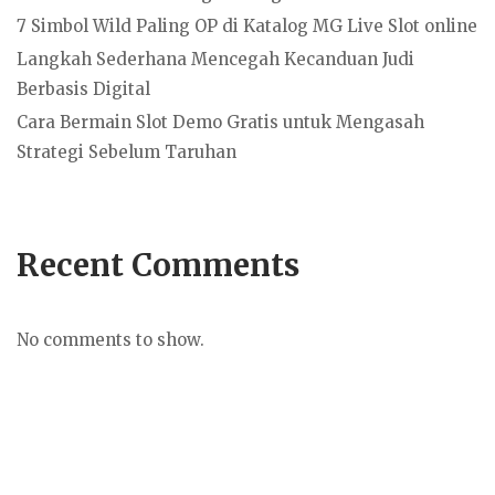
7 Simbol Wild Paling OP di Katalog MG Live Slot online
Langkah Sederhana Mencegah Kecanduan Judi
Berbasis Digital
Cara Bermain Slot Demo Gratis untuk Mengasah
Strategi Sebelum Taruhan
Recent Comments
No comments to show.