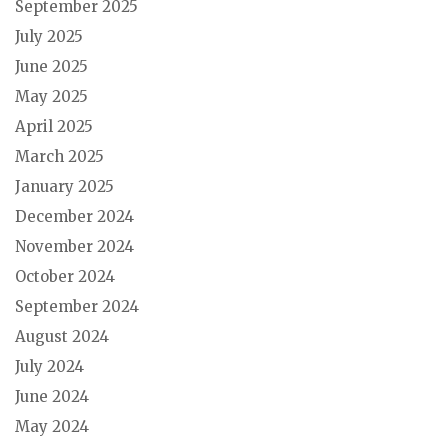
September 2025
July 2025
June 2025
May 2025
April 2025
March 2025
January 2025
December 2024
November 2024
October 2024
September 2024
August 2024
July 2024
June 2024
May 2024