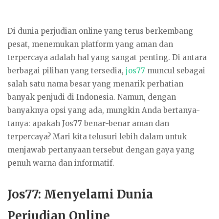
Di dunia perjudian online yang terus berkembang
pesat, menemukan platform yang aman dan
terpercaya adalah hal yang sangat penting. Di antara
berbagai pilihan yang tersedia,
jos77
muncul sebagai
salah satu nama besar yang menarik perhatian
banyak penjudi di Indonesia. Namun, dengan
banyaknya opsi yang ada, mungkin Anda bertanya-
tanya: apakah Jos77 benar-benar aman dan
terpercaya? Mari kita telusuri lebih dalam untuk
menjawab pertanyaan tersebut dengan gaya yang
penuh warna dan informatif.
Jos77: Menyelami Dunia
Perjudian Online