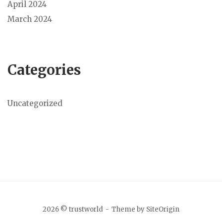
April 2024
March 2024
Categories
Uncategorized
2026 © trustworld
Theme by
SiteOrigin