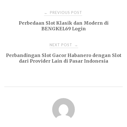
Post
PREVIOUS POST
←
Perbedaan Slot Klasik dan Modern di
navigation
BENGKEL69 Login
NEXT POST
→
Perbandingan Slot Gacor Habanero dengan Slot
dari Provider Lain di Pasar Indonesia