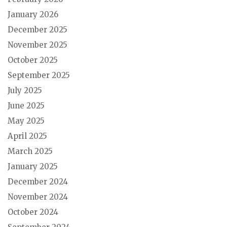
January 2026
December 2025
November 2025
October 2025
September 2025
July 2025
June 2025
May 2025
April 2025
March 2025
January 2025
December 2024
November 2024
October 2024