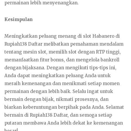
permainan lebih menyenangkan.
Kesimpulan
Meningkatkan peluang menang di slot Habanero di
Rupiah138 Daftar melibatkan pemahaman mendalam
tentang mesin slot, memilih slot dengan RTP tinggi,
memanfaatkan fitur bonus, dan mengelola bankroll
dengan bijaksana. Dengan mengikuti tips-tips ini,
Anda dapat meningkatkan peluang Anda untuk
meraih kemenangan dan menikmati setiap momen
permainan dengan lebih baik. Selalu ingat untuk
bermain dengan bijak, nikmati prosesnya, dan
biarkan keberuntungan berpihak pada Anda. Selamat
bermain di Rupiah138 Daftar, dan semoga setiap
putaran membawa Anda lebih dekat ke kemenangan
besar!