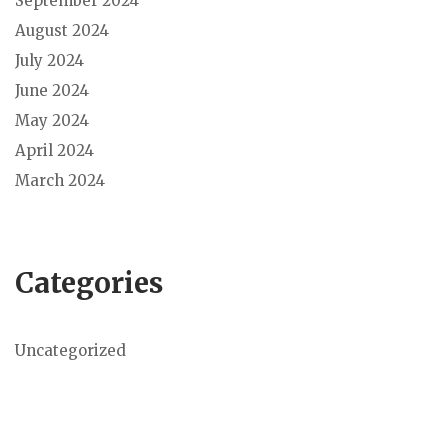
September 2024
August 2024
July 2024
June 2024
May 2024
April 2024
March 2024
Categories
Uncategorized