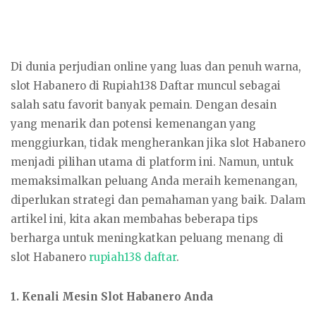
Di dunia perjudian online yang luas dan penuh warna,
slot Habanero di Rupiah138 Daftar muncul sebagai
salah satu favorit banyak pemain. Dengan desain
yang menarik dan potensi kemenangan yang
menggiurkan, tidak mengherankan jika slot Habanero
menjadi pilihan utama di platform ini. Namun, untuk
memaksimalkan peluang Anda meraih kemenangan,
diperlukan strategi dan pemahaman yang baik. Dalam
artikel ini, kita akan membahas beberapa tips
berharga untuk meningkatkan peluang menang di
slot Habanero
rupiah138 daftar
.
1. Kenali Mesin Slot Habanero Anda