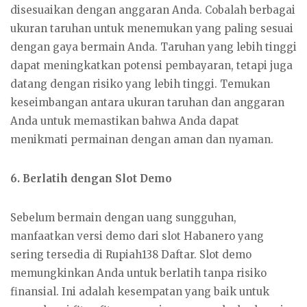
disesuaikan dengan anggaran Anda. Cobalah berbagai
ukuran taruhan untuk menemukan yang paling sesuai
dengan gaya bermain Anda. Taruhan yang lebih tinggi
dapat meningkatkan potensi pembayaran, tetapi juga
datang dengan risiko yang lebih tinggi. Temukan
keseimbangan antara ukuran taruhan dan anggaran
Anda untuk memastikan bahwa Anda dapat
menikmati permainan dengan aman dan nyaman.
6. Berlatih dengan Slot Demo
Sebelum bermain dengan uang sungguhan,
manfaatkan versi demo dari slot Habanero yang
sering tersedia di Rupiah138 Daftar. Slot demo
memungkinkan Anda untuk berlatih tanpa risiko
finansial. Ini adalah kesempatan yang baik untuk