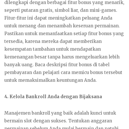
dilengkapi dengan berbagai fitur bonus yang menarik,
seperti putaran gratis, simbol liar, dan mini-games.
Fitur-fitur ini dapat meningkatkan peluang Anda
untuk menang dan menambah keseruan permainan.
Pastikan untuk memanfaatkan setiap fitur bonus yang
tersedia, karena mereka dapat memberikan
kesempatan tambahan untuk mendapatkan
kemenangan besar tanpa harus mengeluarkan lebih
banyak uang. Baca deskripsi fitur bonus di tabel
pembayaran dan pelajari cara memicu bonus tersebut
untuk memaksimalkan keuntungan Anda.
4. Kelola Bankroll Anda dengan Bijaksana
Manajemen bankroll yang baik adalah kunci untuk
bermain slot dengan sukses. Tentukan anggaran
permainan sebelum Anda mulai bermain dan patuhi