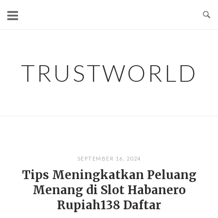
Skip
to
content
TRUSTWORLD
SEPTEMBER 16, 2024
Tips Meningkatkan Peluang
Menang di Slot Habanero
Rupiah138 Daftar