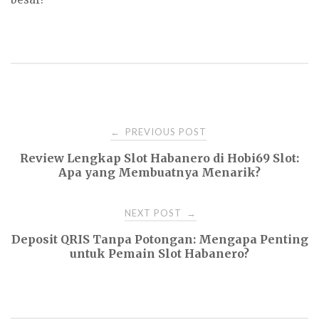
Post
PREVIOUS POST
←
Review Lengkap Slot Habanero di Hobi69 Slot:
navigation
Apa yang Membuatnya Menarik?
NEXT POST
→
Deposit QRIS Tanpa Potongan: Mengapa Penting
untuk Pemain Slot Habanero?