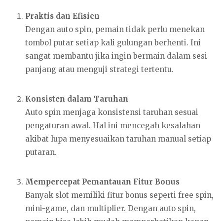
Praktis dan Efisien
Dengan auto spin, pemain tidak perlu menekan
tombol putar setiap kali gulungan berhenti. Ini
sangat membantu jika ingin bermain dalam sesi
panjang atau menguji strategi tertentu.
Konsisten dalam Taruhan
Auto spin menjaga konsistensi taruhan sesuai
pengaturan awal. Hal ini mencegah kesalahan
akibat lupa menyesuaikan taruhan manual setiap
putaran.
Mempercepat Pemantauan Fitur Bonus
Banyak slot memiliki fitur bonus seperti free spin,
mini-game, dan multiplier. Dengan auto spin,