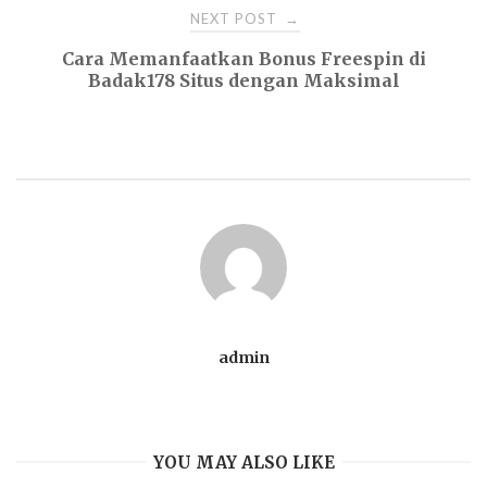
NEXT POST
→
Cara Memanfaatkan Bonus Freespin di
Badak178 Situs dengan Maksimal
admin
YOU MAY ALSO LIKE