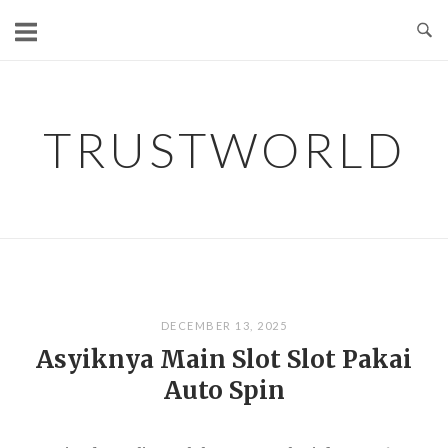
Skip
to
content
TRUSTWORLD
DECEMBER 13, 2025
Asyiknya Main Slot Slot Pakai
Auto Spin