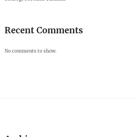
Recent Comments
No comments to show.