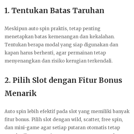
1. Tentukan Batas Taruhan
Meskipun auto spin praktis, tetap penting
menetapkan batas kemenangan dan kekalahan.
Tentukan berapa modal yang siap digunakan dan
kapan harus berhenti, agar permainan tetap
menyenangkan dan risiko kerugian terkendali.
2. Pilih Slot dengan Fitur Bonus
Menarik
Auto spin lebih efektif pada slot yang memiliki banyak
fitur bonus. Pilih slot dengan wild, scatter, free spin,
dan mini-game agar setiap putaran otomatis tetap