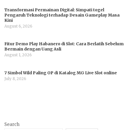
Transformasi Permainan Digital: Simpati togel
Pengaruh Teknologi terhadap Desain Gameplay Masa
Kini
August 6, 2026
Fitur Demo Play Habanero di Slot: Cara Berlatih Sebelum
Bermain dengan Uang Asli
August 1, 2026
7 Simbol Wild Paling OP di Katalog MG Live Slot online
July 8, 2026
Search