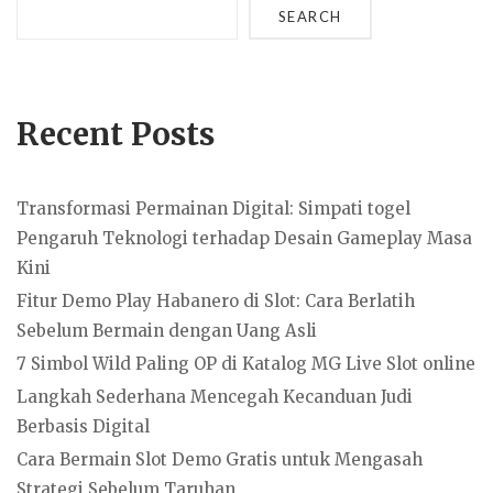
SEARCH
Recent Posts
Transformasi Permainan Digital: Simpati togel
Pengaruh Teknologi terhadap Desain Gameplay Masa
Kini
Fitur Demo Play Habanero di Slot: Cara Berlatih
Sebelum Bermain dengan Uang Asli
7 Simbol Wild Paling OP di Katalog MG Live Slot online
Langkah Sederhana Mencegah Kecanduan Judi
Berbasis Digital
Cara Bermain Slot Demo Gratis untuk Mengasah
Strategi Sebelum Taruhan