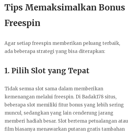
Tips Memaksimalkan Bonus
Freespin
Agar setiap freespin memberikan peluang terbaik,
ada beberapa strategi yang bisa diterapkan:
1. Pilih Slot yang Tepat
Tidak semua slot sama dalam memberikan
kemenangan melalui freespin. Di Badak178 situs,
beberapa slot memiliki fitur bonus yang lebih sering
muncul, sedangkan yang lain cenderung jarang
memberi hadiah besar. Slot bertema petualangan atau
film biasanya menawarkan putaran gratis tambahan