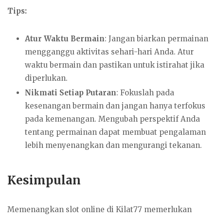
Tips:
Atur Waktu Bermain
: Jangan biarkan permainan
mengganggu aktivitas sehari-hari Anda. Atur
waktu bermain dan pastikan untuk istirahat jika
diperlukan.
Nikmati Setiap Putaran
: Fokuslah pada
kesenangan bermain dan jangan hanya terfokus
pada kemenangan. Mengubah perspektif Anda
tentang permainan dapat membuat pengalaman
lebih menyenangkan dan mengurangi tekanan.
Kesimpulan
Memenangkan slot online di Kilat77 memerlukan