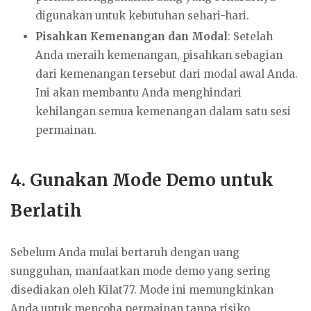
digunakan untuk kebutuhan sehari-hari.
Pisahkan Kemenangan dan Modal
: Setelah
Anda meraih kemenangan, pisahkan sebagian
dari kemenangan tersebut dari modal awal Anda.
Ini akan membantu Anda menghindari
kehilangan semua kemenangan dalam satu sesi
permainan.
4. Gunakan Mode Demo untuk
Berlatih
Sebelum Anda mulai bertaruh dengan uang
sungguhan, manfaatkan mode demo yang sering
disediakan oleh Kilat77. Mode ini memungkinkan
Anda untuk mencoba permainan tanpa risiko