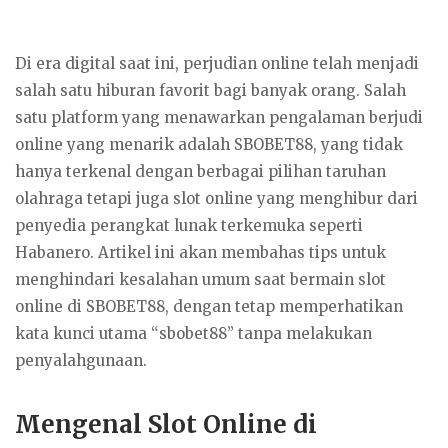
Di era digital saat ini, perjudian online telah menjadi
salah satu hiburan favorit bagi banyak orang. Salah
satu platform yang menawarkan pengalaman berjudi
online yang menarik adalah SBOBET88, yang tidak
hanya terkenal dengan berbagai pilihan taruhan
olahraga tetapi juga slot online yang menghibur dari
penyedia perangkat lunak terkemuka seperti
Habanero. Artikel ini akan membahas tips untuk
menghindari kesalahan umum saat bermain slot
online di SBOBET88, dengan tetap memperhatikan
kata kunci utama “sbobet88” tanpa melakukan
penyalahgunaan.
Mengenal Slot Online di