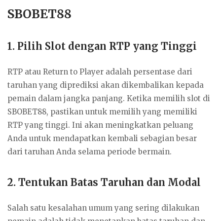
SBOBET88
1. Pilih Slot dengan RTP yang Tinggi
RTP atau Return to Player adalah persentase dari
taruhan yang diprediksi akan dikembalikan kepada
pemain dalam jangka panjang. Ketika memilih slot di
SBOBET88, pastikan untuk memilih yang memiliki
RTP yang tinggi. Ini akan meningkatkan peluang
Anda untuk mendapatkan kembali sebagian besar
dari taruhan Anda selama periode bermain.
2. Tentukan Batas Taruhan dan Modal
Salah satu kesalahan umum yang sering dilakukan