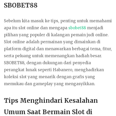
SBOBET88
Sebelum kita masuk ke tips, penting untuk memahami
apa itu slot online dan mengapa
sbobet88
menjadi
pilihan yang populer di kalangan pemain judi online.
Slot online adalah permainan yang dimainkan di
platform digital dan menawarkan berbagai tema, fitur,
serta peluang untuk memenangkan hadiah besar.
SBOBET88, dengan dukungan dari penyedia
perangkat lunak seperti Habanero, menghadirkan
koleksi slot yang menarik dengan grafis yang
memukau dan gameplay yang mengasyikkan.
Tips Menghindari Kesalahan
Umum Saat Bermain Slot di