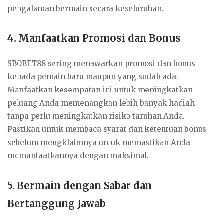
pengalaman bermain secara keseluruhan.
4. Manfaatkan Promosi dan Bonus
SBOBET88 sering menawarkan promosi dan bonus
kepada pemain baru maupun yang sudah ada.
Manfaatkan kesempatan ini untuk meningkatkan
peluang Anda memenangkan lebih banyak hadiah
tanpa perlu meningkatkan risiko taruhan Anda.
Pastikan untuk membaca syarat dan ketentuan bonus
sebelum mengklaimnya untuk memastikan Anda
memanfaatkannya dengan maksimal.
5. Bermain dengan Sabar dan
Bertanggung Jawab