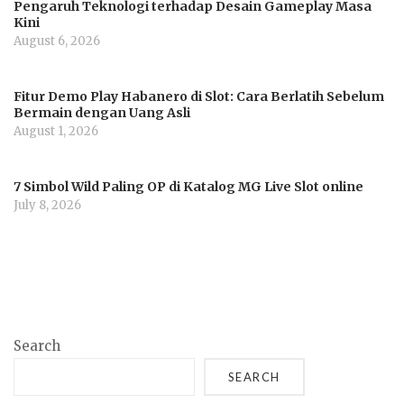
Pengaruh Teknologi terhadap Desain Gameplay Masa
Kini
August 6, 2026
Fitur Demo Play Habanero di Slot: Cara Berlatih Sebelum
Bermain dengan Uang Asli
August 1, 2026
7 Simbol Wild Paling OP di Katalog MG Live Slot online
July 8, 2026
Search
SEARCH