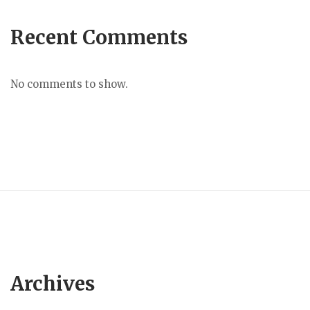
Recent Comments
No comments to show.
Archives