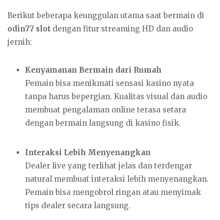
Berikut beberapa keunggulan utama saat bermain di
odin77 slot
dengan fitur streaming HD dan audio
jernih:
Kenyamanan Bermain dari Rumah
Pemain bisa menikmati sensasi kasino nyata
tanpa harus bepergian. Kualitas visual dan audio
membuat pengalaman online terasa setara
dengan bermain langsung di kasino fisik.
Interaksi Lebih Menyenangkan
Dealer live yang terlihat jelas dan terdengar
natural membuat interaksi lebih menyenangkan.
Pemain bisa mengobrol ringan atau menyimak
tips dealer secara langsung.