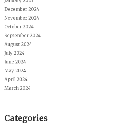
January 2025
December 2024
November 2024
October 2024
September 2024
August 2024
July 2024
June 2024
May 2024
April 2024
March 2024
Categories