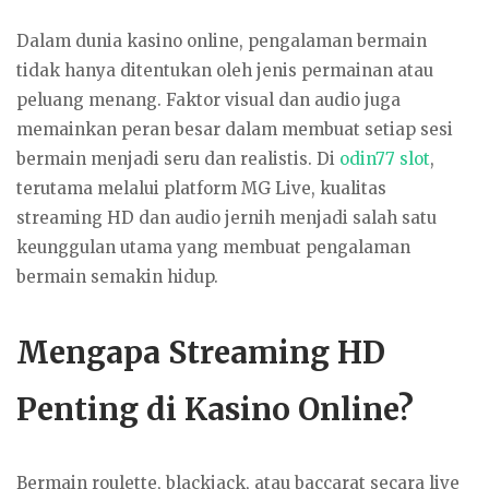
Dalam dunia kasino online, pengalaman bermain
tidak hanya ditentukan oleh jenis permainan atau
peluang menang. Faktor visual dan audio juga
memainkan peran besar dalam membuat setiap sesi
bermain menjadi seru dan realistis. Di
odin77 slot
,
terutama melalui platform MG Live, kualitas
streaming HD dan audio jernih menjadi salah satu
keunggulan utama yang membuat pengalaman
bermain semakin hidup.
Mengapa Streaming HD
Penting di Kasino Online?
Bermain roulette, blackjack, atau baccarat secara live