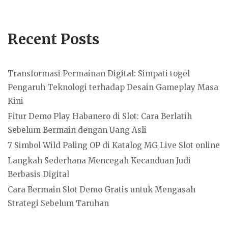
Recent Posts
Transformasi Permainan Digital: Simpati togel
Pengaruh Teknologi terhadap Desain Gameplay Masa
Kini
Fitur Demo Play Habanero di Slot: Cara Berlatih
Sebelum Bermain dengan Uang Asli
7 Simbol Wild Paling OP di Katalog MG Live Slot online
Langkah Sederhana Mencegah Kecanduan Judi
Berbasis Digital
Cara Bermain Slot Demo Gratis untuk Mengasah
Strategi Sebelum Taruhan