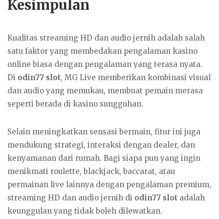
Kesimpulan
Kualitas streaming HD dan audio jernih adalah salah
satu faktor yang membedakan pengalaman kasino
online biasa dengan pengalaman yang terasa nyata.
Di
odin77 slot
, MG Live memberikan kombinasi visual
dan audio yang memukau, membuat pemain merasa
seperti berada di kasino sungguhan.
Selain meningkatkan sensasi bermain, fitur ini juga
mendukung strategi, interaksi dengan dealer, dan
kenyamanan dari rumah. Bagi siapa pun yang ingin
menikmati roulette, blackjack, baccarat, atau
permainan live lainnya dengan pengalaman premium,
streaming HD dan audio jernih di
odin77 slot
adalah
keunggulan yang tidak boleh dilewatkan.