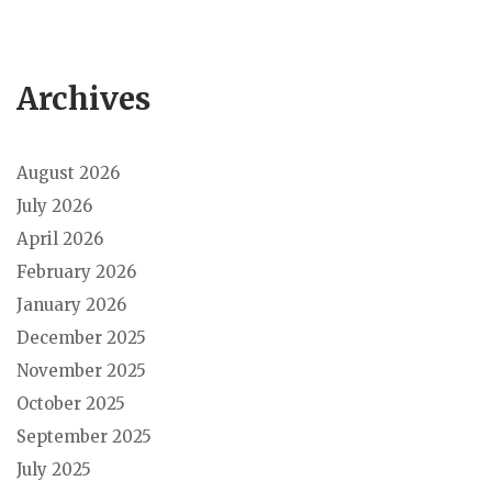
Archives
August 2026
July 2026
April 2026
February 2026
January 2026
December 2025
November 2025
October 2025
September 2025
July 2025