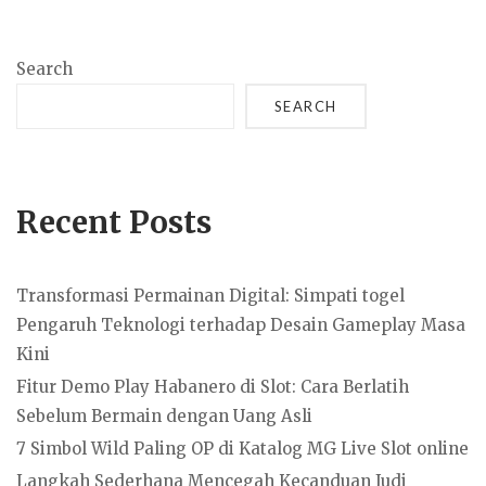
Search
SEARCH
Recent Posts
Transformasi Permainan Digital: Simpati togel
Pengaruh Teknologi terhadap Desain Gameplay Masa
Kini
Fitur Demo Play Habanero di Slot: Cara Berlatih
Sebelum Bermain dengan Uang Asli
7 Simbol Wild Paling OP di Katalog MG Live Slot online
Langkah Sederhana Mencegah Kecanduan Judi