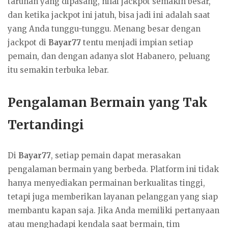
taruhan yang dipasang, nilai jackpot semakin besar,
dan ketika jackpot ini jatuh, bisa jadi ini adalah saat
yang Anda tunggu-tunggu. Menang besar dengan
jackpot di
Bayar77
tentu menjadi impian setiap
pemain, dan dengan adanya slot Habanero, peluang
itu semakin terbuka lebar.
Pengalaman Bermain yang Tak
Tertandingi
Di
Bayar77
, setiap pemain dapat merasakan
pengalaman bermain yang berbeda. Platform ini tidak
hanya menyediakan permainan berkualitas tinggi,
tetapi juga memberikan layanan pelanggan yang siap
membantu kapan saja. Jika Anda memiliki pertanyaan
atau menghadapi kendala saat bermain, tim