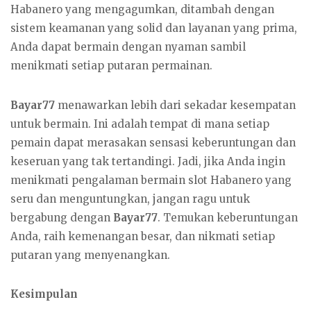
Habanero yang mengagumkan, ditambah dengan
sistem keamanan yang solid dan layanan yang prima,
Anda dapat bermain dengan nyaman sambil
menikmati setiap putaran permainan.
Bayar77
menawarkan lebih dari sekadar kesempatan
untuk bermain. Ini adalah tempat di mana setiap
pemain dapat merasakan sensasi keberuntungan dan
keseruan yang tak tertandingi. Jadi, jika Anda ingin
menikmati pengalaman bermain slot Habanero yang
seru dan menguntungkan, jangan ragu untuk
bergabung dengan
Bayar77
. Temukan keberuntungan
Anda, raih kemenangan besar, dan nikmati setiap
putaran yang menyenangkan.
Kesimpulan