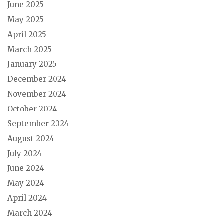
June 2025
May 2025
April 2025
March 2025
January 2025
December 2024
November 2024
October 2024
September 2024
August 2024
July 2024
June 2024
May 2024
April 2024
March 2024