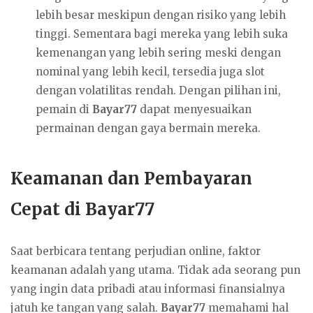
lebih besar meskipun dengan risiko yang lebih
tinggi. Sementara bagi mereka yang lebih suka
kemenangan yang lebih sering meski dengan
nominal yang lebih kecil, tersedia juga slot
dengan volatilitas rendah. Dengan pilihan ini,
pemain di
Bayar77
dapat menyesuaikan
permainan dengan gaya bermain mereka.
Keamanan dan Pembayaran
Cepat di Bayar77
Saat berbicara tentang perjudian online, faktor
keamanan adalah yang utama. Tidak ada seorang pun
yang ingin data pribadi atau informasi finansialnya
jatuh ke tangan yang salah.
Bayar77
memahami hal