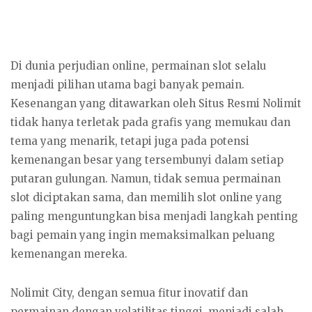
Di dunia perjudian online, permainan slot selalu
menjadi pilihan utama bagi banyak pemain.
Kesenangan yang ditawarkan oleh Situs Resmi Nolimit
tidak hanya terletak pada grafis yang memukau dan
tema yang menarik, tetapi juga pada potensi
kemenangan besar yang tersembunyi dalam setiap
putaran gulungan. Namun, tidak semua permainan
slot diciptakan sama, dan memilih slot online yang
paling menguntungkan bisa menjadi langkah penting
bagi pemain yang ingin memaksimalkan peluang
kemenangan mereka.
Nolimit City, dengan semua fitur inovatif dan
permainan dengan volatilitas tinggi, menjadi salah