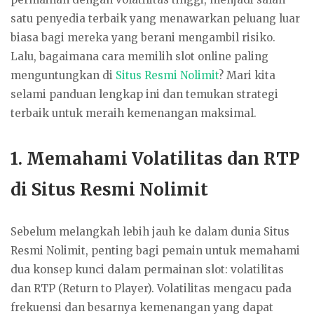
satu penyedia terbaik yang menawarkan peluang luar
biasa bagi mereka yang berani mengambil risiko.
Lalu, bagaimana cara memilih slot online paling
menguntungkan di
Situs Resmi Nolimit
? Mari kita
selami panduan lengkap ini dan temukan strategi
terbaik untuk meraih kemenangan maksimal.
1. Memahami Volatilitas dan RTP
di Situs Resmi Nolimit
Sebelum melangkah lebih jauh ke dalam dunia Situs
Resmi Nolimit, penting bagi pemain untuk memahami
dua konsep kunci dalam permainan slot: volatilitas
dan RTP (Return to Player). Volatilitas mengacu pada
frekuensi dan besarnya kemenangan yang dapat