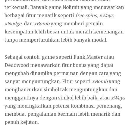
terkecuali. Banyak game Nolimit yang menawarkan
berbagai fitur menarik seperti
free spins
,
xWays
,
xNudge
, dan
xBomb
yang memberi pemain
kesempatan lebih besar untuk meraih kemenangan
tanpa mempertaruhkan lebih banyak modal.
Sebagai contoh, game seperti Funk Master atau
Deadwood menawarkan fitur bonus yang dapat
mengubah dinamika permainan dengan cara yang
sangat menguntungkan. Fitur seperti
xBomb
yang
menghancurkan simbol tak menguntungkan dan
menggantinya dengan simbol lebih baik, atau
xWays
yang meningkatkan potensi kombinasi pemenang,
membuat pengalaman bermain lebih menarik dan
penuh kejutan.