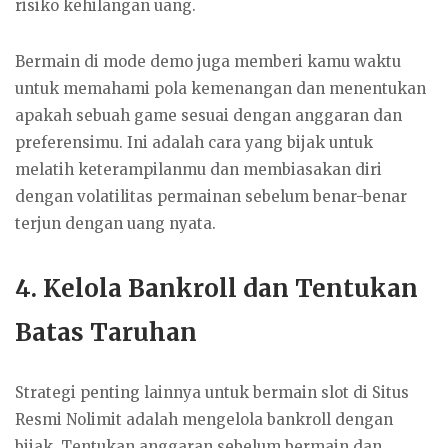
risiko kehilangan uang.
Bermain di mode demo juga memberi kamu waktu
untuk memahami pola kemenangan dan menentukan
apakah sebuah game sesuai dengan anggaran dan
preferensimu. Ini adalah cara yang bijak untuk
melatih keterampilanmu dan membiasakan diri
dengan volatilitas permainan sebelum benar-benar
terjun dengan uang nyata.
4. Kelola Bankroll dan Tentukan
Batas Taruhan
Strategi penting lainnya untuk bermain slot di Situs
Resmi Nolimit adalah mengelola bankroll dengan
bijak. Tentukan anggaran sebelum bermain dan