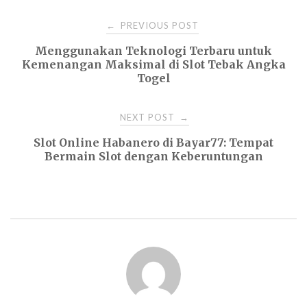
Post
PREVIOUS POST
←
Menggunakan Teknologi Terbaru untuk
navigation
Kemenangan Maksimal di Slot Tebak Angka
Togel
NEXT POST
→
Slot Online Habanero di Bayar77: Tempat
Bermain Slot dengan Keberuntungan