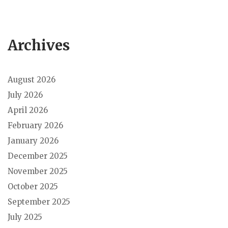
Archives
August 2026
July 2026
April 2026
February 2026
January 2026
December 2025
November 2025
October 2025
September 2025
July 2025