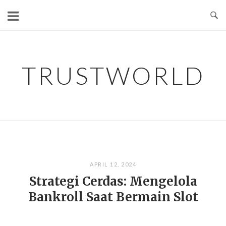
Skip
to
content
TRUSTWORLD
APRIL 12, 2024
Strategi Cerdas: Mengelola
Bankroll Saat Bermain Slot