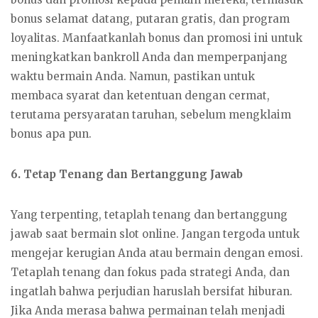
bonus selamat datang, putaran gratis, dan program
loyalitas. Manfaatkanlah bonus dan promosi ini untuk
meningkatkan bankroll Anda dan memperpanjang
waktu bermain Anda. Namun, pastikan untuk
membaca syarat dan ketentuan dengan cermat,
terutama persyaratan taruhan, sebelum mengklaim
bonus apa pun.
6. Tetap Tenang dan Bertanggung Jawab
Yang terpenting, tetaplah tenang dan bertanggung
jawab saat bermain slot online. Jangan tergoda untuk
mengejar kerugian Anda atau bermain dengan emosi.
Tetaplah tenang dan fokus pada strategi Anda, dan
ingatlah bahwa perjudian haruslah bersifat hiburan.
Jika Anda merasa bahwa permainan telah menjadi