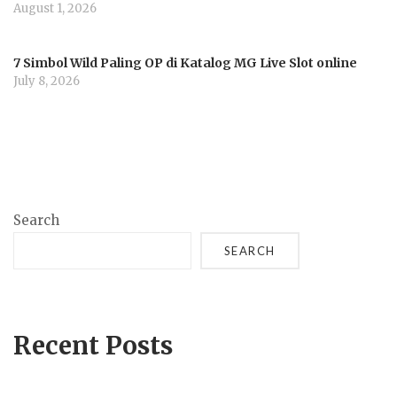
August 1, 2026
7 Simbol Wild Paling OP di Katalog MG Live Slot online
July 8, 2026
Search
SEARCH
Recent Posts