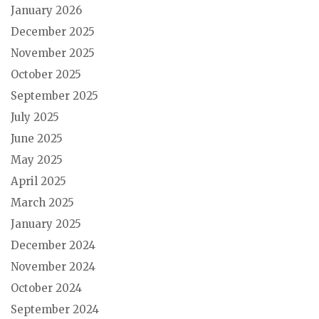
January 2026
December 2025
November 2025
October 2025
September 2025
July 2025
June 2025
May 2025
April 2025
March 2025
January 2025
December 2024
November 2024
October 2024
September 2024