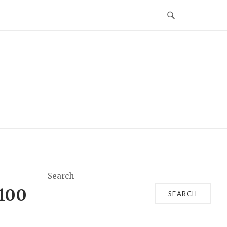
Search
 100
SEARCH