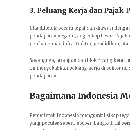
3. Peluang Kerja dan Pajak
Jika dikelola secara legal dan diawasi denga
pendapatan negara yang cukup besar. Pajak d
pembangunan infrastruktur, pendidikan, atau
Sayangnya, larangan dan blokir yang ketat j
ini menyebabkan peluang kerja di sektor ini
pendapatan.
Bagaimana Indonesia Me
Pemerintah Indonesia mengambil sikap tegas
yang populer seperti sbobet. Langkah ini be