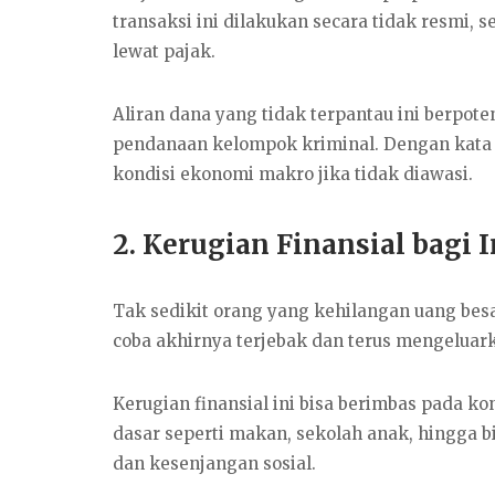
transaksi ini dilakukan secara tidak resmi,
lewat pajak.
Aliran dana yang tidak terpantau ini berpote
pendanaan kelompok kriminal. Dengan kata l
kondisi ekonomi makro jika tidak diawasi.
2. Kerugian Finansial bagi 
Tak sedikit orang yang kehilangan uang besa
coba akhirnya terjebak dan terus mengelua
Kerugian finansial ini bisa berimbas pada k
dasar seperti makan, sekolah anak, hingga 
dan kesenjangan sosial.