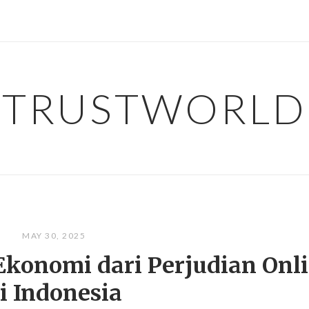
TRUSTWORLD
MAY 30, 2025
konomi dari Perjudian Onl
i Indonesia