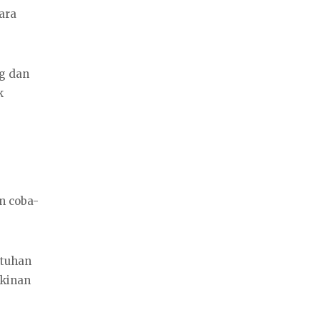
ara
ng dan
k
n coba-
utuhan
skinan