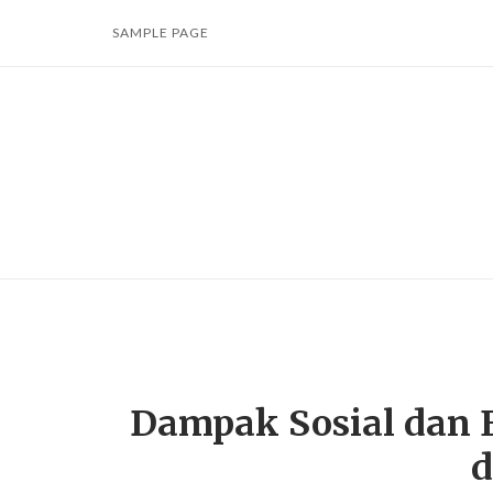
Skip
SAMPLE PAGE
to
content
Dampak Sosial dan E
d