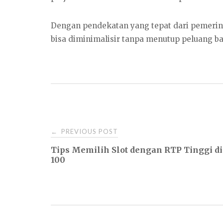
Dengan pendekatan yang tepat dari pemerin
bisa diminimalisir tanpa menutup peluang b
Post
PREVIOUS POST
←
Tips Memilih Slot dengan RTP Tinggi di 
navigation
100