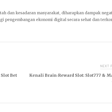
tah dan kesadaran masyarakat, diharapkan dampak negati
agi pengembangan ekonomi digital secara sehat dan terkon
NEXT
Slot Bet
Kenali Brain‑Reward Slot: Slot777 & 