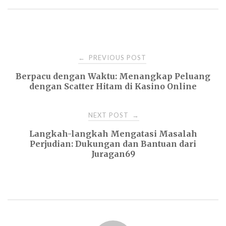
Post
PREVIOUS POST
←
Berpacu dengan Waktu: Menangkap Peluang
navigation
dengan Scatter Hitam di Kasino Online
NEXT POST
→
Langkah-langkah Mengatasi Masalah
Perjudian: Dukungan dan Bantuan dari
Juragan69