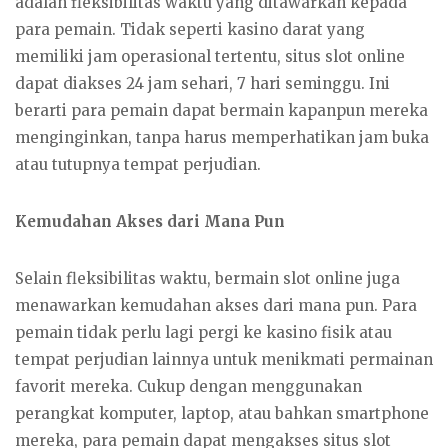
adalah fleksibilitas waktu yang ditawarkan kepada
para pemain. Tidak seperti kasino darat yang
memiliki jam operasional tertentu, situs slot online
dapat diakses 24 jam sehari, 7 hari seminggu. Ini
berarti para pemain dapat bermain kapanpun mereka
menginginkan, tanpa harus memperhatikan jam buka
atau tutupnya tempat perjudian.
Kemudahan Akses dari Mana Pun
Selain fleksibilitas waktu, bermain slot online juga
menawarkan kemudahan akses dari mana pun. Para
pemain tidak perlu lagi pergi ke kasino fisik atau
tempat perjudian lainnya untuk menikmati permainan
favorit mereka. Cukup dengan menggunakan
perangkat komputer, laptop, atau bahkan smartphone
mereka, para pemain dapat mengakses situs slot