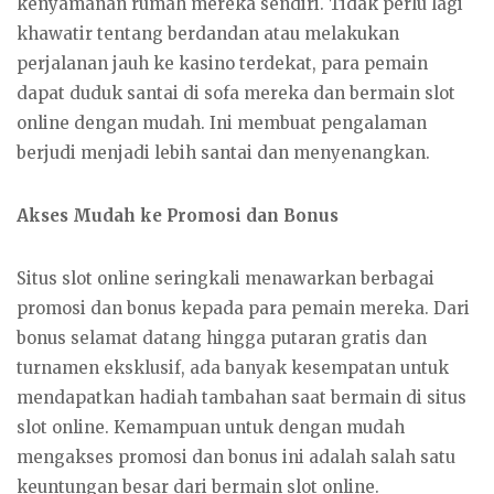
kenyamanan rumah mereka sendiri. Tidak perlu lagi
khawatir tentang berdandan atau melakukan
perjalanan jauh ke kasino terdekat, para pemain
dapat duduk santai di sofa mereka dan bermain slot
online dengan mudah. Ini membuat pengalaman
berjudi menjadi lebih santai dan menyenangkan.
Akses Mudah ke Promosi dan Bonus
Situs slot online seringkali menawarkan berbagai
promosi dan bonus kepada para pemain mereka. Dari
bonus selamat datang hingga putaran gratis dan
turnamen eksklusif, ada banyak kesempatan untuk
mendapatkan hadiah tambahan saat bermain di situs
slot online. Kemampuan untuk dengan mudah
mengakses promosi dan bonus ini adalah salah satu
keuntungan besar dari bermain slot online.