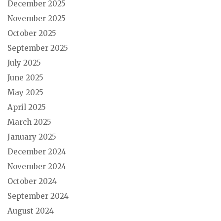
December 2025
November 2025
October 2025
September 2025
July 2025
June 2025
May 2025
April 2025
March 2025
January 2025
December 2024
November 2024
October 2024
September 2024
August 2024