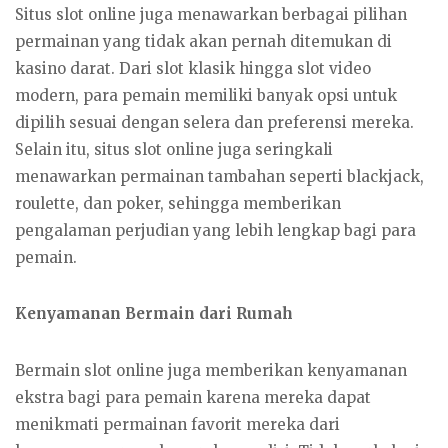
Situs slot online juga menawarkan berbagai pilihan
permainan yang tidak akan pernah ditemukan di
kasino darat. Dari slot klasik hingga slot video
modern, para pemain memiliki banyak opsi untuk
dipilih sesuai dengan selera dan preferensi mereka.
Selain itu, situs slot online juga seringkali
menawarkan permainan tambahan seperti blackjack,
roulette, dan poker, sehingga memberikan
pengalaman perjudian yang lebih lengkap bagi para
pemain.
Kenyamanan Bermain dari Rumah
Bermain slot online juga memberikan kenyamanan
ekstra bagi para pemain karena mereka dapat
menikmati permainan favorit mereka dari