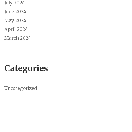
July 2024
June 2024
May 2024
April 2024
March 2024
Categories
Uncategorized