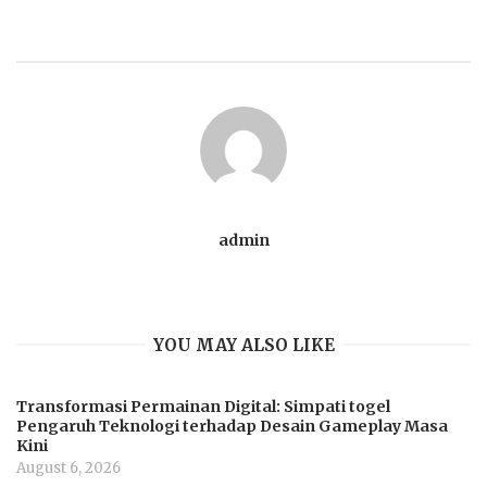
admin
YOU MAY ALSO LIKE
Transformasi Permainan Digital: Simpati togel
Pengaruh Teknologi terhadap Desain Gameplay Masa
Kini
August 6, 2026