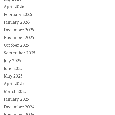
April 2026
February 2026
January 2026
December 2025
November 2025
October 2025
September 2025
July 2025
June 2025
May 2025
April 2025
March 2025
January 2025
December 2024
November 2024