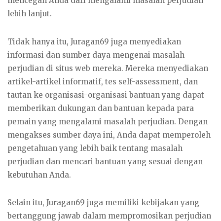
mencegah Anda dari mengalami masalah perjudian
lebih lanjut.
Tidak hanya itu, Juragan69 juga menyediakan
informasi dan sumber daya mengenai masalah
perjudian di situs web mereka. Mereka menyediakan
artikel-artikel informatif, tes self-assessment, dan
tautan ke organisasi-organisasi bantuan yang dapat
memberikan dukungan dan bantuan kepada para
pemain yang mengalami masalah perjudian. Dengan
mengakses sumber daya ini, Anda dapat memperoleh
pengetahuan yang lebih baik tentang masalah
perjudian dan mencari bantuan yang sesuai dengan
kebutuhan Anda.
Selain itu, Juragan69 juga memiliki kebijakan yang
bertanggung jawab dalam mempromosikan perjudian