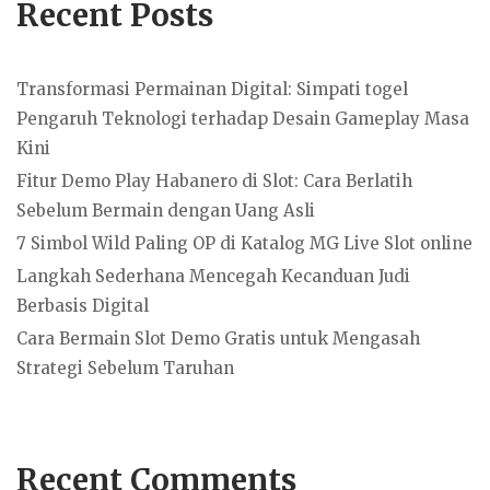
Recent Posts
Transformasi Permainan Digital: Simpati togel
Pengaruh Teknologi terhadap Desain Gameplay Masa
Kini
Fitur Demo Play Habanero di Slot: Cara Berlatih
Sebelum Bermain dengan Uang Asli
7 Simbol Wild Paling OP di Katalog MG Live Slot online
Langkah Sederhana Mencegah Kecanduan Judi
Berbasis Digital
Cara Bermain Slot Demo Gratis untuk Mengasah
Strategi Sebelum Taruhan
Recent Comments