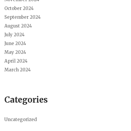
October 2024
September 2024
August 2024
July 2024
June 2024
May 2024
April 2024
March 2024
Categories
Uncategorized