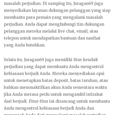
masalah perjudian. Di samping itu, Juragan69 juga
menyediakan layanan dukungan pelanggan yang siap
membantu para pemain yang mengalami masalah
perjudian. Anda dapat menghubungi tim dukungan
pelanggan mereka melalui live chat, email, atau
telepon untuk mendapatkan bantuan dan nasihat
yang Anda butuhkan.
Selain itu, Juragan69 juga memiliki fitur kendali
perjudian yang dapat membantu Anda mengontrol
kebiasaan berjudi Anda. Mereka menyediakan opsi
untuk menetapkan batas deposit, batas taruhan, atau
bahkan menonaktifkan akun Anda sementara waktu
jika Anda merasa perlu untuk mengambil istirahat
dari berjudi. Fitur-fitur ini dirancang untuk membantu
Anda mengontrol kebiasaan berjudi Anda dan